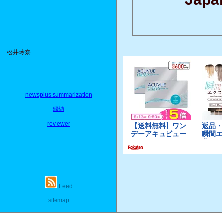
松井玲奈
newsplus summarization
歸納
reviewer
Feed
sitemap