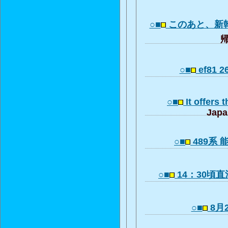
○■
このあと、新
帰
○■
ef81 2
○■
It offers 
Japa
○■
489系 能
○■
14：30頃
○■
8月2