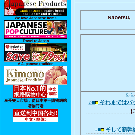
Naoetsu,
We love Japanese Items
Travel to Japan
A Japanese tradition
0
.
1
享受樂天市場，從日本第一購物網站
○■
それまではバ
購物商場
に
○■
そして新幹