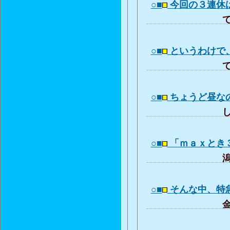
○■
今回の３連休
て
○■
というわけで
て
○■
ちょうど昼な
し
○■
「ｍａｘとき
潟
○■
そんな中、特
金