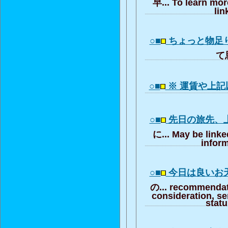
早... To learn mor
lin
○■
ちょっと物足
て思
○■
※ 運賃や上
○■
先日の旅先、
に... May be linke
inform
○■
今日は良いお
の... recommendat
consideration, se
stat