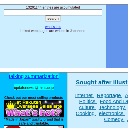
13201144 entries are accumulated
what's this
Linked web pages are written in Japanese.
talking summarization
Sought after illust
updatenews @ hr.sub.jp
Internet
Reportage
A
Check out our most selling products
Politics
Food And D
culture
Technology
Cooking
electronics
Comedy
"Made in Japan" quality brand that is
safe and trustable.