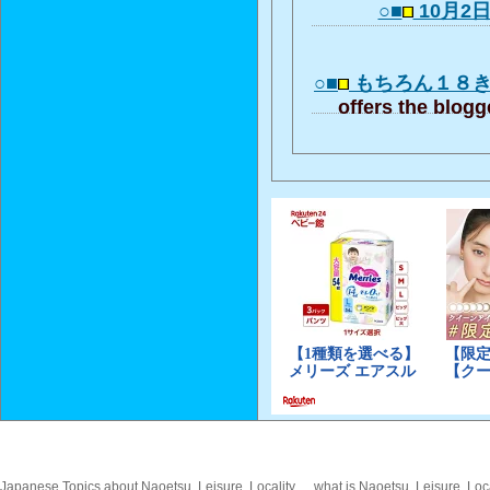
○■
10月2日
○■
もちろん１８
offers the blogg
Japanese Topics about Naoetsu, Leisure, Locality, ... what is Naoetsu, Leisure, Loca