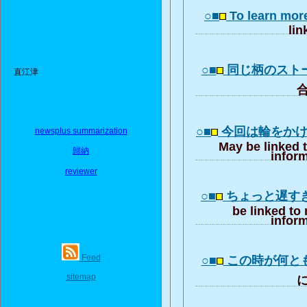
○■
To learn mor
lin
○■
同じ柄のスト
直江津
合
○■
今回は輪をか
newsplus summarization
May be linked 
歸納
inform
reviewer
○■
ちょっと遅す
be linked to
inform
Feed
○■
この時が何と
sitemap
に