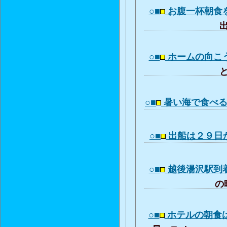
○■
お腹一杯朝食
出
○■
ホームの向こ
と
○■
暑い海で食べ
○■
出船は２９日
○■
越後湯沢駅到
の時
○■
ホテルの朝食