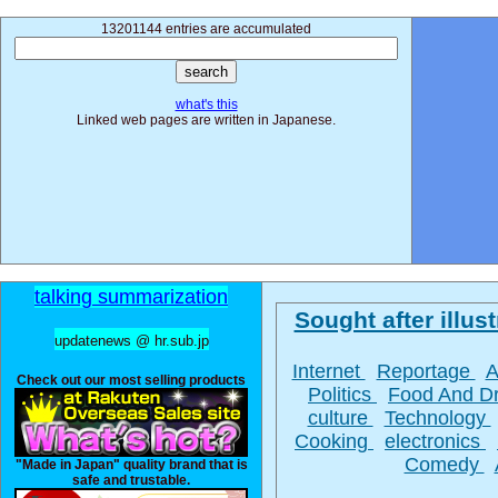
13201144 entries are accumulated
what's this
Linked web pages are written in Japanese.
talking summarization
Sought after illust
updatenews @ hr.sub.jp
Internet
Reportage
A
Check out our most selling products
Politics
Food And D
culture
Technology
Cooking
electronics
Comedy
"Made in Japan" quality brand that is
safe and trustable.