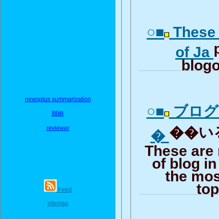
○■
These 
of Ja
blogo
newsplus summarization
○■
ブログ
歸納
��いる
reviewer
�
These are
of blog i
the mos
top
Feed
sitemap