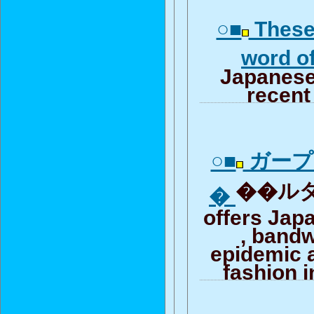
○■
These
word o
Japanese
recent
○■
ガープ
��ルダウ
�
offers Jap
, band
epidemic 
fashion i