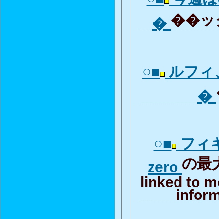
��ック
�
○■
ルフィ、l
�
○■
フィ
の最大.
zero
linked to m
inform