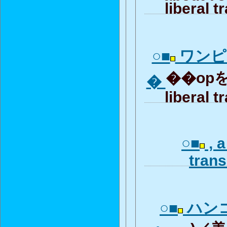
liberal t
○■
ワンピ
��opを見
�
liberal t
○■
, a
trans
○■
ハン