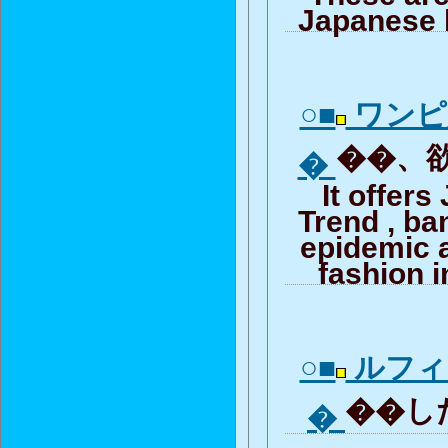
Japanese 
○■
ワンピ
��、欲
�
It offer
Trend , b
epidemic 
fashion i
○■
ルフィ
��した
�