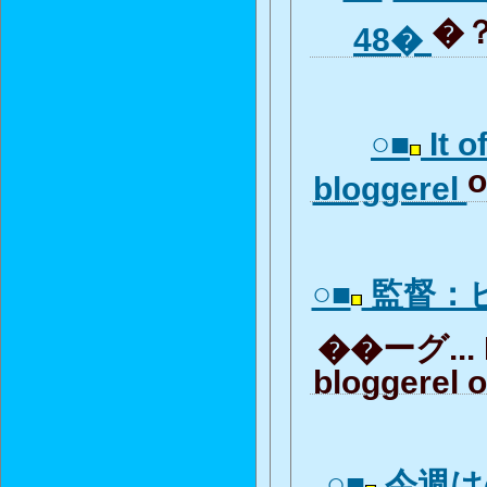
�？
48�
○■
It o
o
bloggerel
○■
監督：
��ーグ... It
bloggerel 
○■
今週は