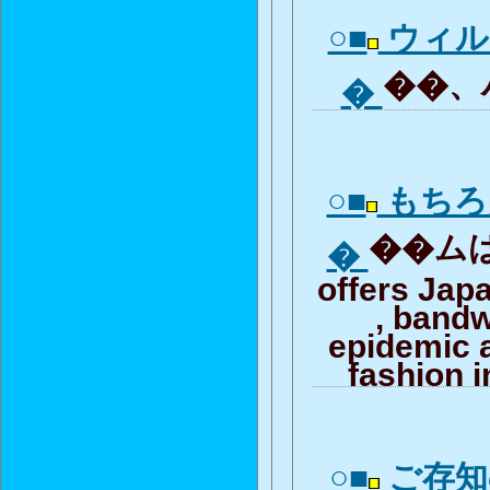
○■
ウィル
��、ハ
�
○■
もちろ
��ムは持
�
offers Jap
, band
epidemic 
fashion i
○■
ご存知