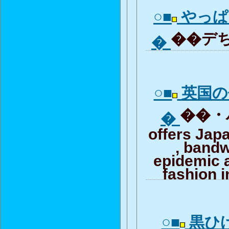
○■
やっぱ
��デち
�
○■
英国の
��・ハ
�
offers Jap
, band
epidemic 
fashion i
○■
黒ひ