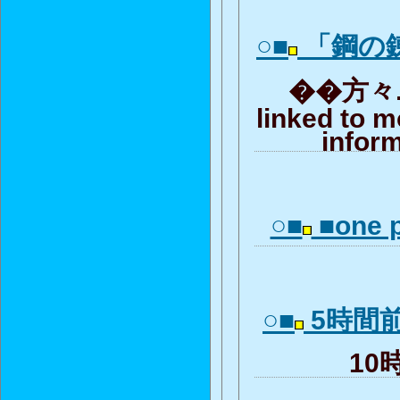
○■
「鋼の
��方々..
linked to m
inform
○■
■one p
○■
5時間
10時