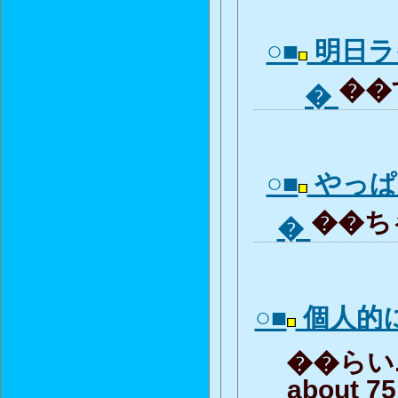
○■
明日ラ
��す
�
○■
やっぱ
��ちゃ
�
○■
個人的
��らい...
about 75