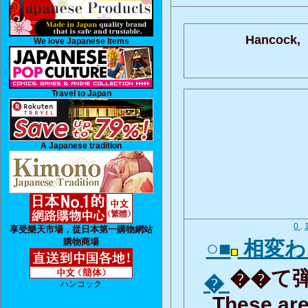
Hancock,
We love Japanese Items
Travel to Japan
A Japanese tradition
0
.
享受樂天市場，從日本第一購物網站
購物商場
○■
相変わ
��て弾
�
ハンコック
These are