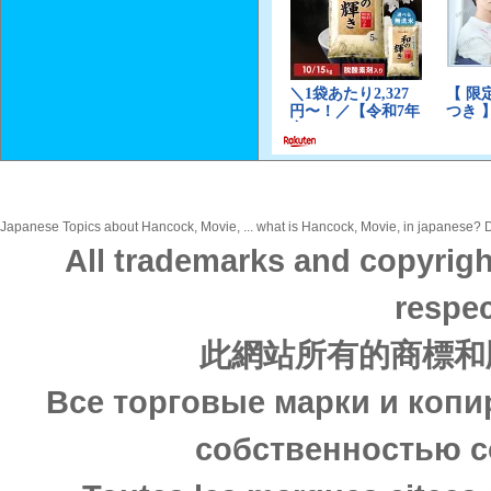
Japanese Topics about Hancock, Movie, ... what is Hancock, Movie, in japanese? Di
All trademarks and copyrigh
respec
此網站所有的商標和
Все торговые марки и копи
собственностью с