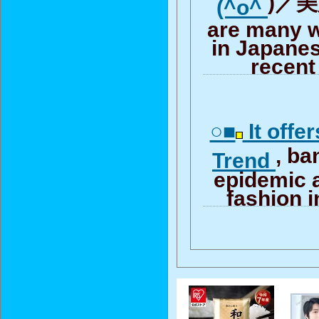
)／美人
(^o^
are many w
in Japane
recent
○■
It offe
, b
Trend
epidemic 
fashion i