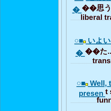
��思うけ
�
liberal t
○■
いよい
��た... 
�
trans
○■
Well, t
t
presen
funn