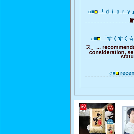
○■
「ｄｉａｒｙ
新
○■
「すくすく
ス」... recommendat
consideration, se
stat
○■
recent