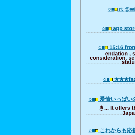
○■
rt @wi
○■
app st
○■
15:16 from
endation , 
consideration, se
stat
○■
★★★fac
○■
愛情いっぱい
き... It offers 
Japa
○■
これからも応