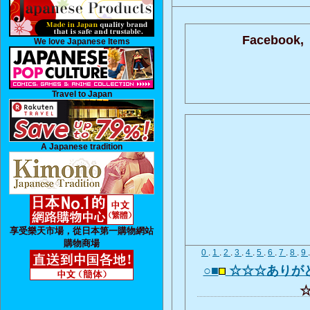
Facebook,
We love Japanese Items
Travel to Japan
A Japanese tradition
享受樂天市場，從日本第一購物網站
購物商場
0
.
1
.
2
.
3
.
4
.
5
.
6
.
7
.
8
.
9
○■
☆☆☆ありが
☆