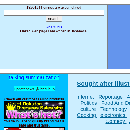
13201144 entries are accumulated
what's this
Linked web pages are written in Japanese.
talking summarization
Sought after illust
updatenews @ hr.sub.jp
Internet
Reportage
A
Check out our most selling products
Politics
Food And D
culture
Technology
Cooking
electronics
Comedy
"Made in Japan" quality brand that is
safe and trustable.