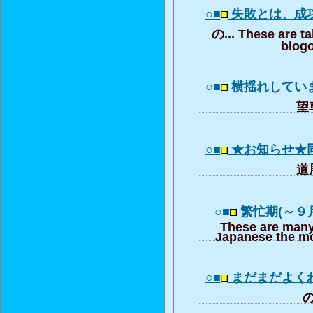
○■
失敗とは、成
の... These are t
blogo
○■
横揺れしてい
望車
○■
★お知らせ★
道展
○■
繁忙期(～９
These are many
Japanese the mo
○■
まだまだよく
の