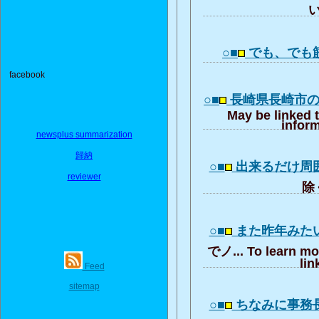
い
○■
でも、でも
facebook
○■
長崎県長崎市
May be linked 
inform
newsplus summarization
歸納
○■
出来るだけ周
reviewer
除く
○■
また昨年みた
でノ... To learn mo
lin
Feed
sitemap
○■
ちなみに事務