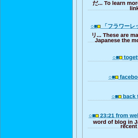
だ... To learn mor
lin
○■
「フラワーレ
リ... These are ma
Japanese the mo
○■
togett
○■
facebo
○■
back t
○■
23:21 from we
word of blog in 
recent