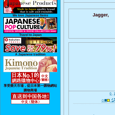
Jagger,
We love Japanese Items
Travel to Japan
A Japanese tradition
享受樂天市場，從日本第一購物網站
購物商場
0
.
○■
ジ