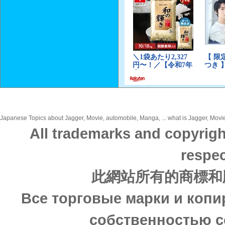
Japanese Topics about Jagger, Movie, automobile, Manga, ... what is Jagger, Movie
All trademarks and copyrigh
respec
此網站所有的商標和
Все торговые марки и копи
собственностью с