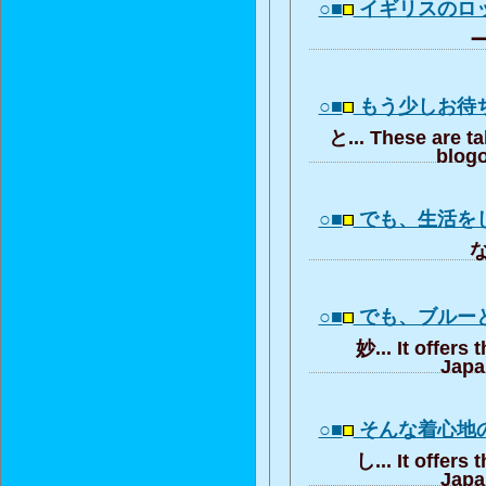
○■
イギリスのロ
ー
○■
もう少しお待
と... These are t
blogo
○■
でも、生活を
な
○■
でも、ブルー
妙... It offers 
Japa
○■
そんな着心地
し... It offers 
Japa