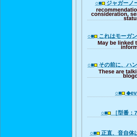
○■
ジャガーノ
recommendation
consideration, se
stat
○■
これはモーガ
May be linked 
inform
○■
その前に、ハ
These are talk
blogo
○■
◆eva
○■
［型番：72
○■
正直、音自体