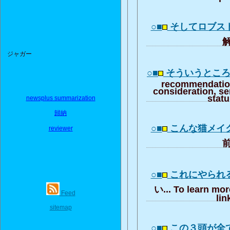
○■
そしてロブス
解
ジャガー
○■
そういうとこ
recommendation
consideration, se
stat
newsplus summarization
歸納
○■
こんな猫メイ
reviewer
前
○■
これにやられ
い... To learn mor
Feed
lin
sitemap
○■
この３頭が全