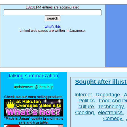
13201144 entries are accumulated
what's this
Linked web pages are written in Japanese.
talking summarization
Sought after illust
updatenews @ hr.sub.jp
Internet
Reportage
A
Check out our most selling products
Politics
Food And D
culture
Technology
Cooking
electronics
Comedy
"Made in Japan" quality brand that is
safe and trustable.