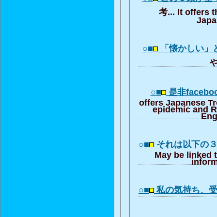
考... It offers 
Japa
○■
「懐かしい」
や
○■
是非faceb
offers Japanese T
epidemic and R
Eng
○■
それは以下の
May be linked 
inform
○■
私の気持ち、