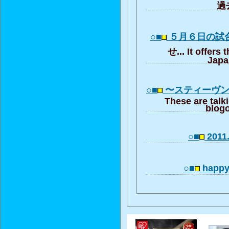
過去
○■
５月６日の試
せ... It offers 
Japa
○■
〜スティーヴ
These are talk
blogo
○■
2011.
○■
happy 