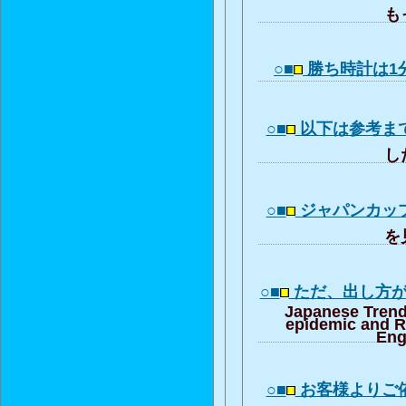
もっ
○■
勝ち時計は1分
○■
以下は参考ま
した
○■
ジャパンカッ
を見
○■
ただ、出し方
Japanese Trend
epidemic and R
Eng
○■
お客様よりご