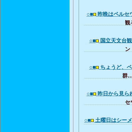
○■
昨晩はペルセ
観る
○■
国立天文台
ン：
○■
ちょうど、
群…
○■
昨日から見ら
セウ
○■
土曜日はシー