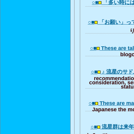
○■
「多い時に
○■
「お願い」っ
り
○■
These are tal
blogo
○■
♪ 流星のサド
recommendation
consideration, se
stat
○■
These are ma
Japanese the mo
○■
流星群は来