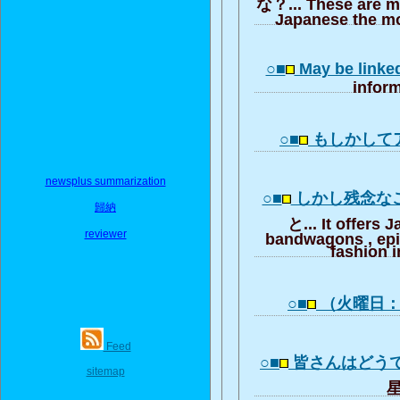
な？... These are m
Japanese the mo
○■
May be linke
inform
○■
もしかして
newsplus summarization
○■
しかし残念な
歸納
と... It offers 
reviewer
bandwagons , ep
fashion i
○■
（火曜日
Feed
○■
皆さんはどう
sitemap
星