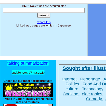
13201144 entries are accumulated
what's this
Linked web pages are written in Japanese.
talking summarization
Sought after illust
updatenews @ hr.sub.jp
Internet
Reportage
A
Check out our most selling products
Politics
Food And D
culture
Technology
Cooking
electronics
Comedy
"Made in Japan" quality brand that is
safe and trustable.