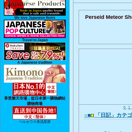
Perseid Meteor Sh
We love Japanese Items
Travel to Japan
A Japanese tradition
享受樂天市場，從日本第一購物網站
購物商場
0
.
1
○■
「日記」カテ
ペルセウス座流星群