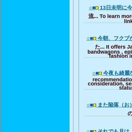
○■
13日未明に
流... To learn mor
lin
○■
今朝、フクブ
た... It offers 
bandwagons , ep
fashion i
○■
今夜も綺麗
recommendation
consideration, se
stat
○■
また陥落（お
の
○■
それでも月は