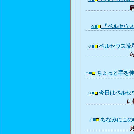
届
○■
『ペルセウ
○■
ペルセウス流
ら
○■
ちょっと手を
○■
今日はペルセ
に曇
○■
ちなみにこのi
見