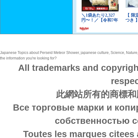
Japanese Topics about Perseid Meteor Shower, japanese culture, Science, Nature, .
the information you're looking for?
All trademarks and copyrigh
respec
此網站所有的商標和
Все торговые марки и копи
собственностью с
Toutes les marques citees 