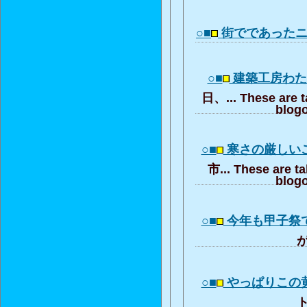
○■
街でであった
○■
建築工房わ
日、... These are t
blogo
○■
寒さの厳しい
市... These are t
blogo
○■
今年も甲子祭
が
○■
やっぱりこの
ト