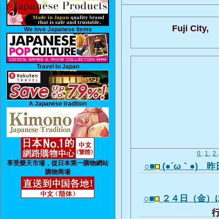
Fuji City,
We love Japanese Items
Travel to Japan
A Japanese tradition
0
.
1
.
2
享受樂天市場，從日本第一購物網站
○■
(●´ω｀●)ゞ
購物商場
○■
２４日（金）
行