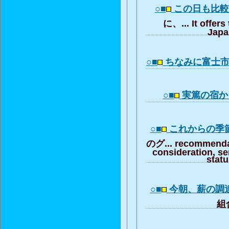
○■
この日も比
に、... It offers
Japa
○■
ちなみに富士
○■
実篤の宿から
○■
これからの季
のグ... recommendat
consideration, se
stat
○■
今朝、薪の調
組合