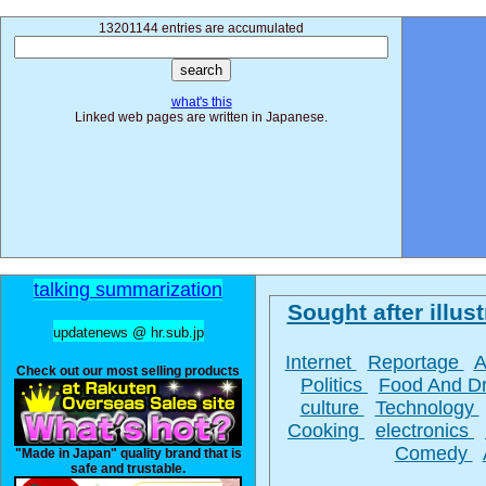
13201144 entries are accumulated
what's this
Linked web pages are written in Japanese.
talking summarization
Sought after illust
updatenews @ hr.sub.jp
Internet
Reportage
A
Check out our most selling products
Politics
Food And D
culture
Technology
Cooking
electronics
Comedy
"Made in Japan" quality brand that is
safe and trustable.