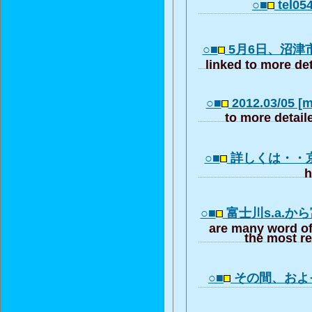
○■
tel054
○■
5月6日、沼津
linked to more det
○■
2012.03/05 [m
to more detail
○■
詳しくは・・
h
○■
富士川s.a.か
are many word of
the most re
○■
その間、およ