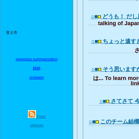
○■
どうも！ だ
talking of Japa
富士市
○■
ちょっと遠す
さ
newsplus summarization
歸納
○■
そう思います
は... To learn mor
reviewer
lin
○■
さてさて 
Feed
○■
このチーム結
sitemap