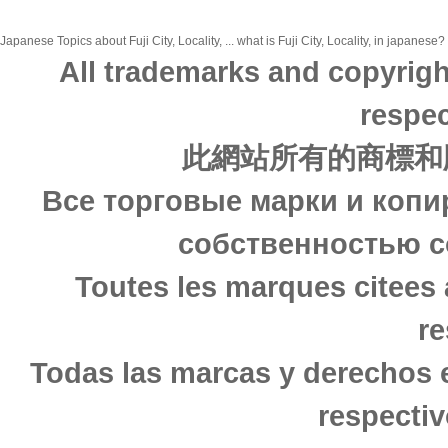
Japanese Topics about Fuji City, Locality, ... what is Fuji City, Locality, in japanese
All trademarks and copyrigh
respec
此網站所有的商標和
Все торговые марки и копи
собственностью с
Toutes les marques citees 
re
Todas las marcas y derechos 
respectiv