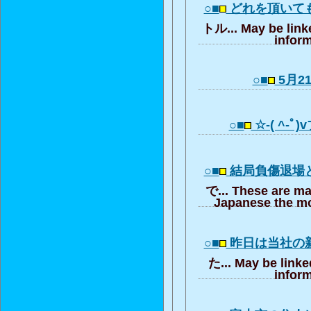
○■
どれを頂いて
トル... May be link
inform
○■
5月21
○■
☆-( ^-ﾟ
○■
結局負傷退場
で... These are ma
Japanese the mo
○■
昨日は当社の
た... May be linke
inform