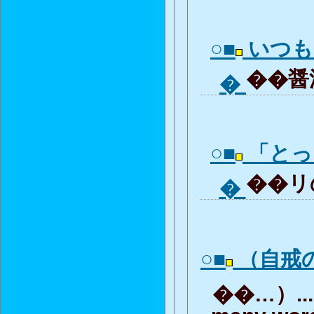
○■
いつも
��醤油
�
○■
「とっ
��リの
�
○■
（自戒
��…）... 
many word