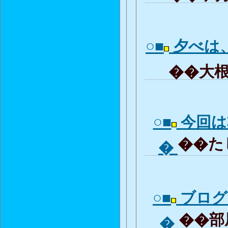
○■
夕べは
��大根
○■
今回は
��たし
�
○■
ブログ
��部屋
�