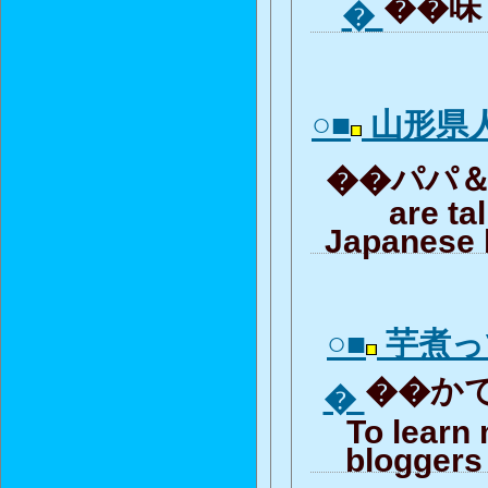
��味「
�
○■
山形県
��パパ＆ア.
are ta
Japanese 
○■
芋煮っ
��かで
�
To learn
bloggers 