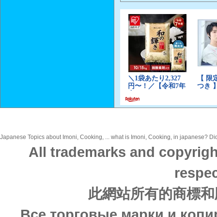
Japanese Topics about Imoni, Cooking, ... what is Imoni, Cooking, in japanese? Did 
All trademarks and copyrigh
respec
此網站所有的商標和
Все торговые марки и копи