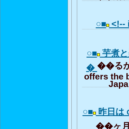
○■
<!-- 
○■
芋煮と
��るから
�
offers the 
Japa
○■
昨日は
��ヶ月