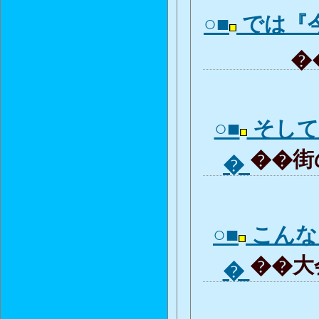
○■
では『
��
○■
そして
��街の
�
○■
こんな
��大会
�