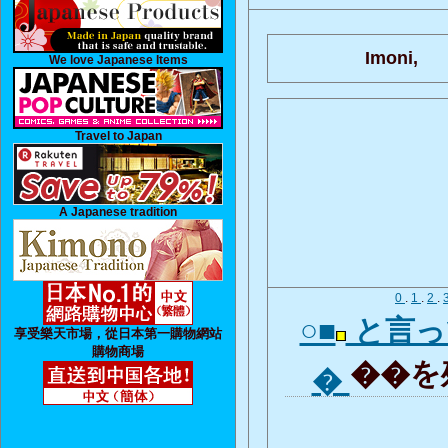
Imoni,
We love Japanese Items
Travel to Japan
A Japanese tradition
0
.
1
.
2
.
○■
と言っ
享受樂天市場，從日本第一購物網站
購物商場
��を残
�