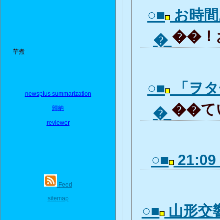
○■
お時間
��！お
�
芋煮
○■
「ヲタ
newsplus summarization
��てい
歸納
�
reviewer
○■
21:09 
Feed
sitemap
○■
山形交響