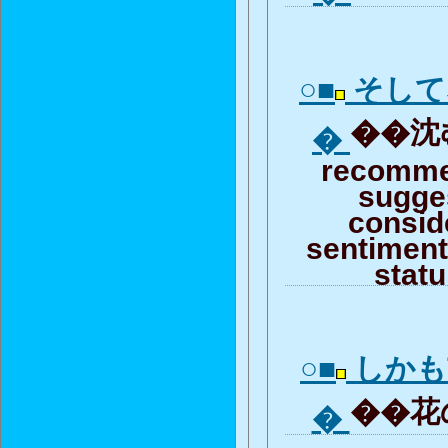
○■
そして
��沈む
�
recomme
sugge
consid
sentiment 
stat
○■
しかも
��花の
�