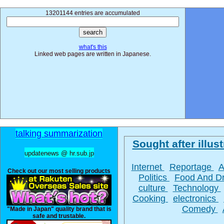
13201144 entries are accumulated
what's this
Linked web pages are written in Japanese.
talking summarization
Sought after illust
updatenews @ hr.sub.jp
Internet
Reportage
A
Check out our most selling products
Politics
Food And D
culture
Technology
Cooking
electronics
Comedy
"Made in Japan" quality brand that is
safe and trustable.