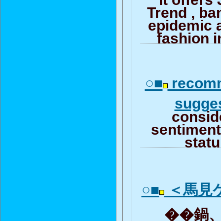
Trend , b
epidemic 
fashion i
○■
recomm
sugge
consid
sentiment 
stat
○■
＜馬見
��鍋、