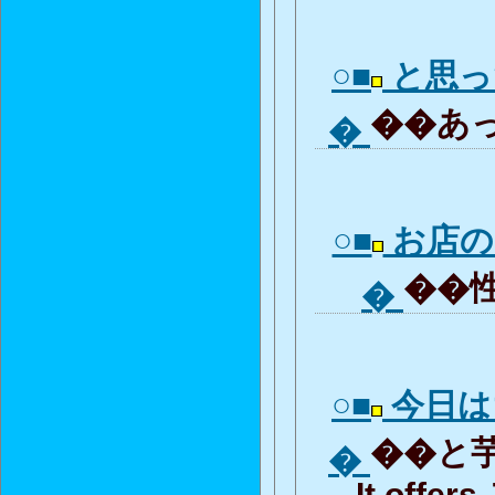
○■
と思っ
��あっ
�
○■
お店の
��性
�
○■
今日は
��と芋
�
It offer