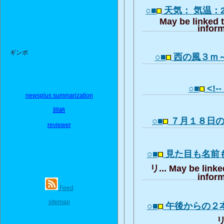
○■
天気： 気温：
May be linked 
inform
ギンポ
○■
西の風３ｍ～
○■
<!-- 
newsplus summarization
歸納
○■
７月１８日
reviewer
○■
見た目も名前
リ... May be linke
inform
Feed
sitemap
○■
午後からの２
リ