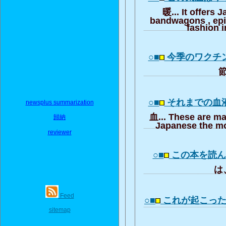
暖... It offers 
bandwagons , ep
fashion i
○■
今季のワクチ
節
○■
それまでの血
newsplus summarization
血... These are ma
歸納
Japanese the mo
reviewer
○■
この本を読
は、
Feed
○■
これが起こっ
sitemap