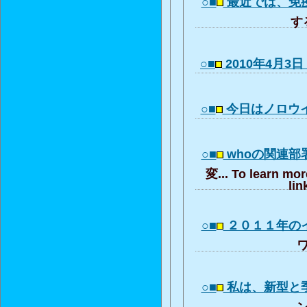
○■
最近では、免
する
○■
2010年4月3
○■
今日はノロウ
○■
whoの関連部
変... To learn mor
lin
○■
２０１１年の
ワ
○■
私は、新型と
ン