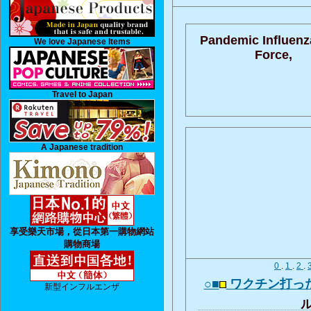
Pandemic Influenz
We love Japanese Items
Force,
Travel to Japan
A Japanese tradition
享受樂天市場，從日本第一購物網站
購物商場
0
.
1
.
2
.
○■
ワクチン打っ
新型インフルエンザ
ル