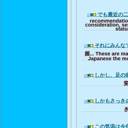
○■
でも最近の
recommendation
consideration, se
stat
○■
それにみんな
握... These are ma
Japanese the mo
○■
しかし、足の
変
○■
しかもさっき
き
○■
この気温は今