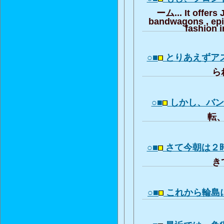
ーム... It offers
bandwagons , ep
fashion i
○■
とりあえずア
られ
○■
しかし、バ
転、
○■
さて今朝は２
きて
○■
これから輪島