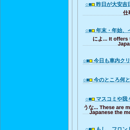
○■
昨日が大安吉
仕事
○■
年末・年始、
によ... It offers
Japa
○■
今日も車内ク
○■
今のところ何
○■
マスコミや我
うな... These are m
Japanese the mo
○■
もし、フロン