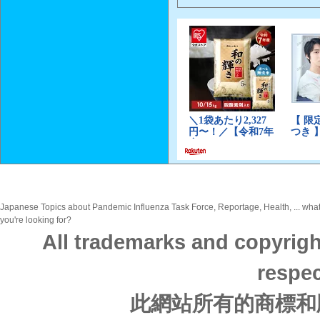
Japanese Topics about Pandemic Influenza Task Force, Reportage, Health, ... what
you're looking for?
All trademarks and copyrigh
respec
此網站所有的商標和