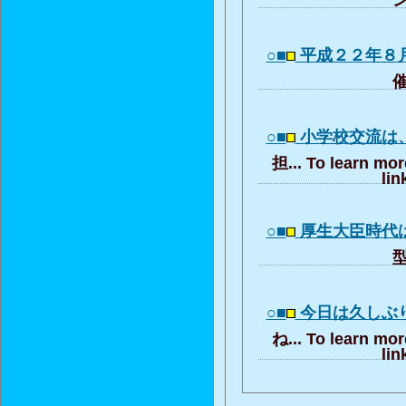
○■
平成２２年８
催
○■
小学校交流は
担... To learn mor
lin
○■
厚生大臣時代
型
○■
今日は久しぶ
ね... To learn mor
lin