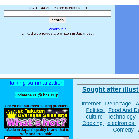
13201144 entries are accumulated
what's this
Linked web pages are written in Japanese.
talking summarization
Sought after illust
updatenews @ hr.sub.jp
Internet
Reportage
A
Check out our most selling products
Politics
Food And D
culture
Technology
Cooking
electronics
Comedy
"Made in Japan" quality brand that is
safe and trustable.