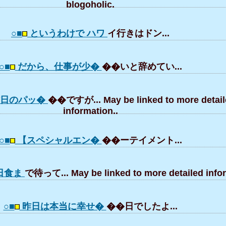
blogoholic.
○■
というわけで ハワ
イ行きはドン...
○■
だから、仕事が少�
��いと辞めてい...
日のパッ�
��ですが... May be linked to more detail
information..
○■
【スペシャルエン�
��ーテイメント...
環日食ま
で待って... May be linked to more detailed infor
○■
昨日は本当に幸せ�
��日でしたよ...