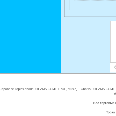
Japanese Topics about DREAMS COME TRUE, Music, ... what is DREAMS COME TRUE,
A
Все торговые 
Todas 