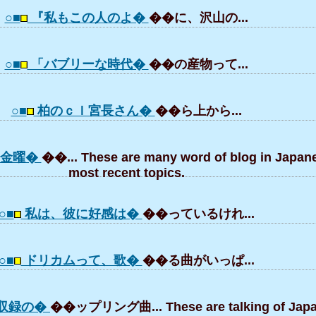
○■
『私もこの人のよ�
��に、沢山の...
○■
「バブリーな時代�
��の産物って...
○■
柏のｃｌ宮長さん�
��ら上から...
は金曜�
��... These are many word of blog in Japan
most recent topics.
○■
私は、彼に好感は�
��っているけれ...
○■
ドリカムって、歌�
��る曲がいっぱ...
収録の�
��ップリング曲... These are talking of Jap