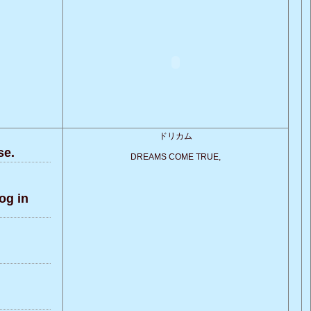
ドリカム
se.
DREAMS COME TRUE,
og in