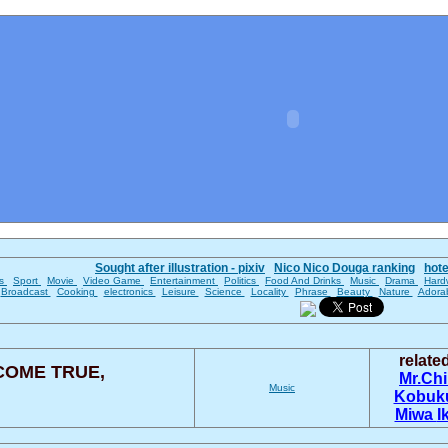
Sought after illustration - pixiv
Nico Nico Douga ranking
hot
es
Sport
Movie
Video Game
Entertainment
Politics
Food And Drinks
Music
Drama
Hard
Broadcast
Cooking
electronics
Leisure
Science
Locality
Phrase
Beauty
Nature
Adora
relat
COME TRUE,
Mr.Ch
Music
Kobuk
Miwa
I