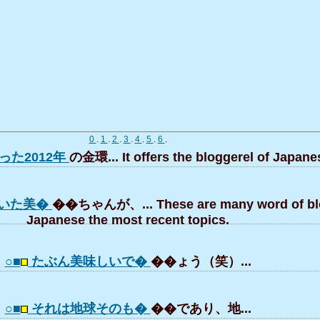
0
.
1
.
2
.
3
.
4
.
5
.
6
.
った2012年
の金環... It offers the bloggerel of Japane
いた美�
��ちゃんが、... These are many word of bl
Japanese the most recent topics.
○■
たぶん美味しいで�
��ょう（笑）...
○■
それは地球そのも�
��であり、地...