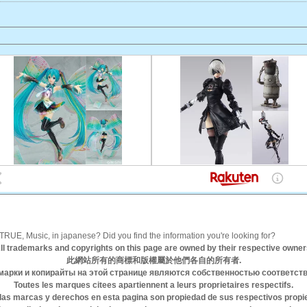
 Music, in japanese? Did you find the information you're looking for?
ll trademarks and copyrights on this page are owned by their respective owner
此網站所有的商標和版權屬於他們各自的所有者.
марки и копирайты на этой странице являются собственностью соответст
Toutes les marques citees apartiennent a leurs proprietaires respectifs.
las marcas y derechos en esta pagina son propiedad de sus respectivos propie