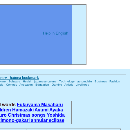
Help in English
entry - hatena bookmark
ware
Software
Health
japanese culture
Technology
automobile
Business
Fashion
ble
Comedy
Avocation
Education
Gamble
Artistic
Livelihood
ed words
Fukuyama Masaharu
ildren
Hamazaki Ayumi
Ayaka
uro
Christmas songs
Yoshida
kimono-gakari
annular eclipse