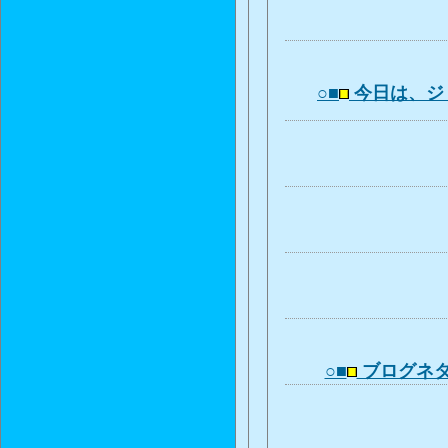
○■
今日は、ジ
○■
ブログネタ