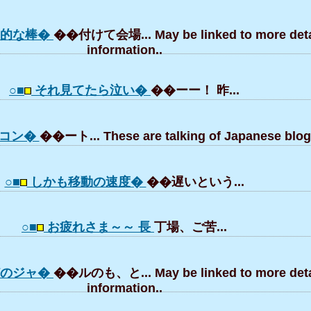
易的な棒�
��付けて会場... May be linked to more deta
information..
○■
それ見てたら泣い�
��ーー！ 昨...
コン�
��ート... These are talking of Japanese blog
○■
しかも移動の速度�
��遅いという...
○■
お疲れさま～～ 長
丁場、ご苦...
どのジャ�
��ルのも、と... May be linked to more deta
information..