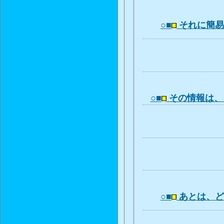
○■
それに簡
○■
その情報は、
○■
あとは、