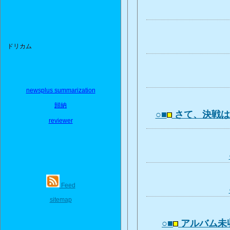
ドリカム
newsplus summarization
歸納
○■
さて、決戦
reviewer
Feed
sitemap
○■
アルバム未