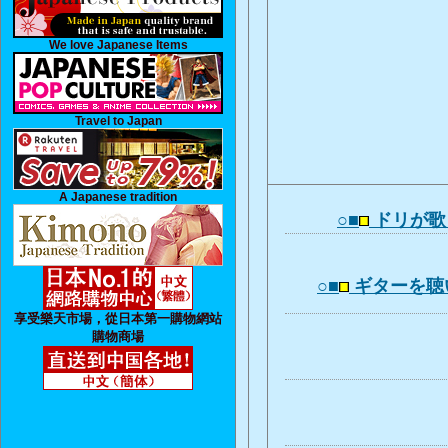
We love Japanese Items
Travel to Japan
A Japanese tradition
○■
ドリが歌
○■
ギターを聴
享受樂天市場，從日本第一購物網站
購物商場