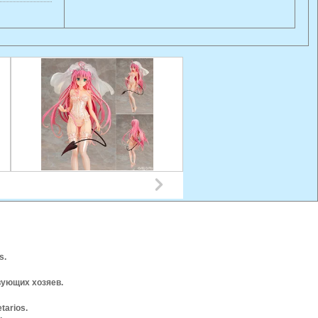
s.
вующих хозяев.
tarios.