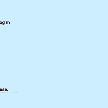
og in
ese.