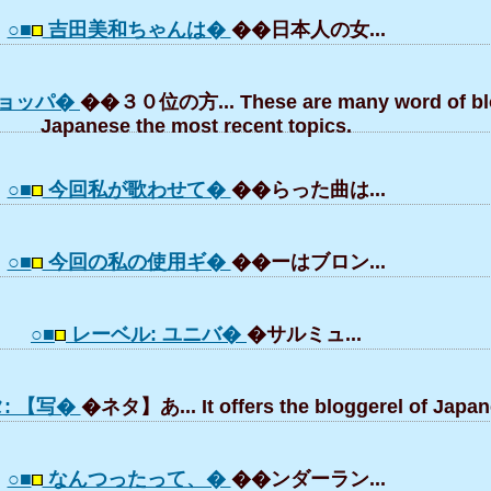
○■
吉田美和ちゃんは�
��日本人の女...
ョッパ�
��３０位の方... These are many word of bl
Japanese the most recent topics.
○■
今回私が歌わせて�
��らった曲は...
○■
今回の私の使用ギ�
��ーはブロン...
○■
レーベル: ユニバ�
�サルミュ...
: 【写�
�ネタ】あ... It offers the bloggerel of Japan
○■
なんつったって、�
��ンダーラン...