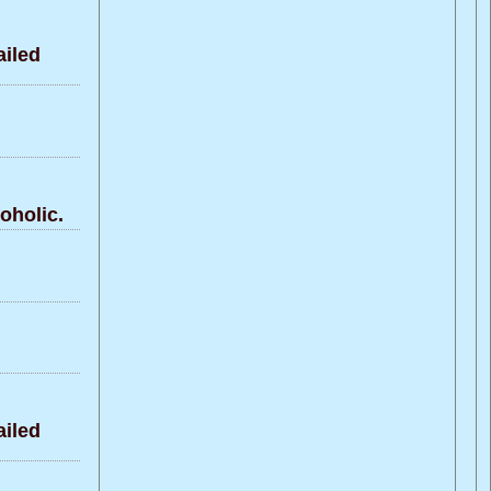
iled
oholic.
iled