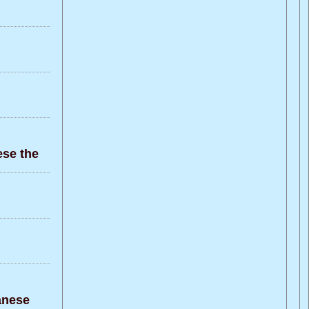
ese the
anese