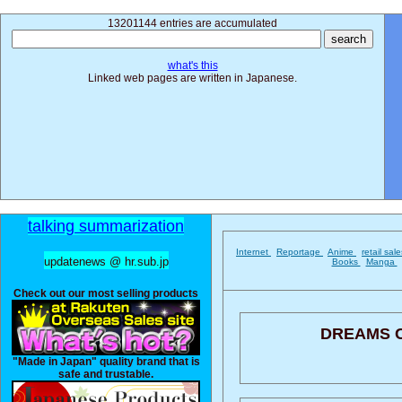
13201144 entries are accumulated
what's this
Linked web pages are written in Japanese.
talking summarization
Internet
Reportage
Anime
retail sal
updatenews @ hr.sub.jp
Books
Manga
Check out our most selling products
DREAMS 
"Made in Japan" quality brand that is
safe and trustable.