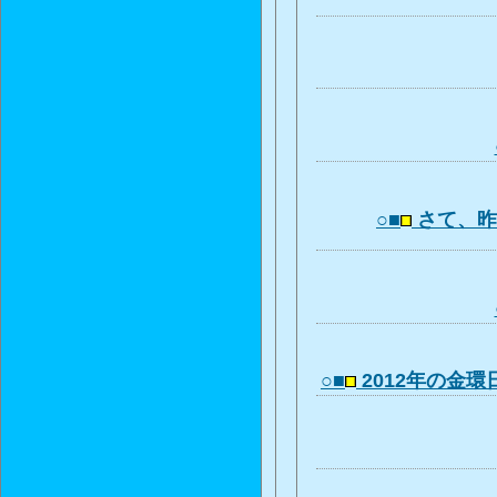
○■
さて、昨
○■
2012年の金