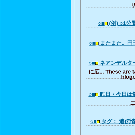
リ
○■
(例) ○1
○■
またまた。円
○■
ネアンデルタ
に広... These are t
blogo
○■
昨日・今日は
二
○■
タグ： 遺伝情