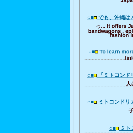
○■
でも、沖縄は
っ... It offers 
bandwagons , ep
fashion i
○■
To learn mor
lin
○■
「ミトコンド
人は
○■
ミトコンドリ
子
○■
ミト