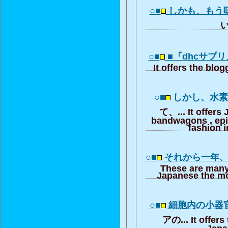
○■
しかも、もう
い
○■
■『dhcサプ
It offers the blo
○■
しかし、水
て、... It offers
bandwagons , ep
fashion i
○■
それから一年
These are many
Japanese the mo
○■
細胞内の小器
アの... It offers
Japa