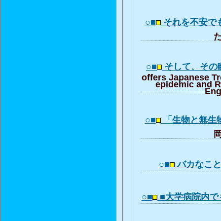
○■
それを不安で
た
○■
そして、その
offers Japanese T
epidemic and R
Eng
○■
「生物と無生
岡
○■
バカなこ
○■
■大学病院内で