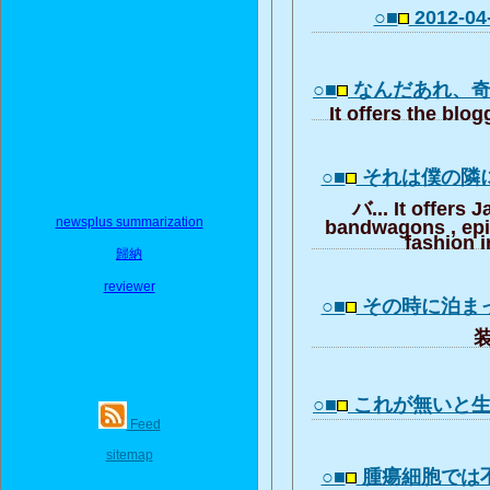
○■
2012-0
○■
なんだあれ、
It offers the blo
○■
それは僕の隣
バ... It offers 
newsplus summarization
bandwagons , ep
fashion i
歸納
reviewer
○■
その時に泊ま
装
○■
これが無いと
Feed
sitemap
○■
腫瘍細胞では