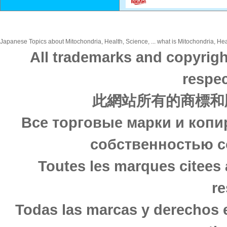
Japanese Topics about Mitochondria, Health, Science, ... what is Mitochondria, Heal
All trademarks and copyrigh
respec
此網站所有的商標和
Все торговые марки и копи
собственностью с
Toutes les marques citees 
re
Todas las marcas y derechos 