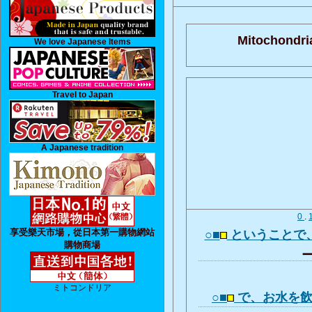
Mitochondri
We love Japanese Items
Travel to Japan
A Japanese tradition
0
.
享受樂天市場，從日本第一購物網站
○■
ということで
購物商場
ー
ミトコンドリア
○■
で、お水を