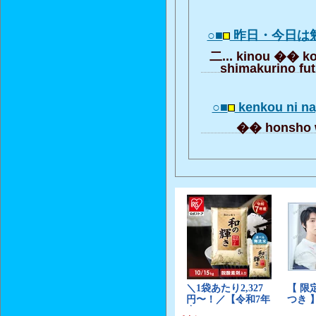
○■
昨日・今日は
二... kinou �� k
shimakurino fu
○■
kenkou ni na
�� honsho 