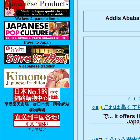
Addis Ababa
We love Japanese Items
Travel to Japan
A Japanese tradition
0
.
1
.
享受樂天市場，從日本第一購物網站
○■
これは高くて
購物商場
で... It offers 
Japa
エチオピア
○■
こういう歴史