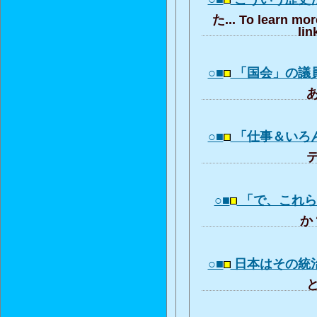
た... To learn mor
lin
○■
「国会」の議
あ
○■
「仕事＆いろ
テ
○■
「で、これ
か？
○■
日本はその統
と