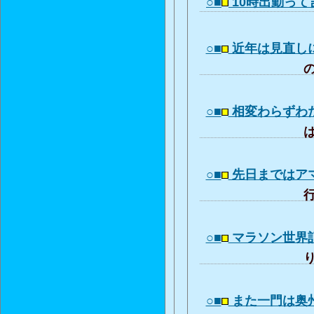
○■
10時出勤って
○■
近年は見直し
の
○■
相変わらずわ
は
○■
先日まではア
行
○■
マラソン世界
り
○■
また一門は奥