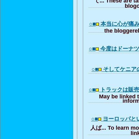
blogo
○■
本当に心が痛
the bloggere
○■
今度はドーナ
○■
そしてケニア
○■
トラックは販
May be linked 
inform
○■
ヨーロッパと
人ば... To learn mo
lin