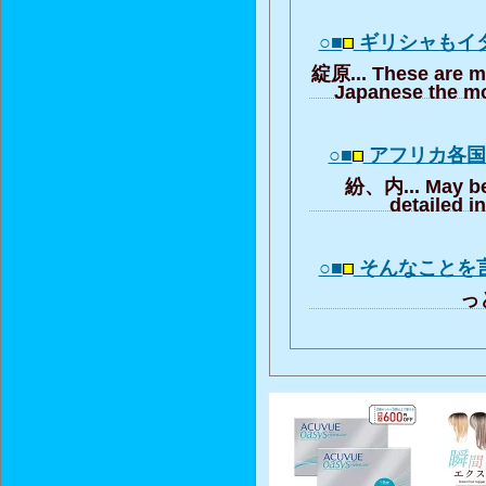
○■
ギリシャもイ
綻原... These are m
Japanese the mo
○■
アフリカ各
紛、内... May be
detailed i
○■
そんなことを
っと