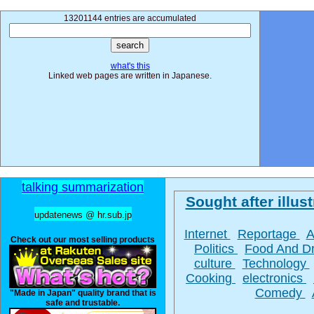
13201144 entries are accumulated
what's this
Linked web pages are written in Japanese.
talking summarization
Sought after illust
updatenews @ hr.sub.jp
Internet
Reportage
A
Check out our most selling products
Politics
Food And D
culture
Technology
Cooking
electronics
Comedy
"Made in Japan" quality brand that is
safe and trustable.