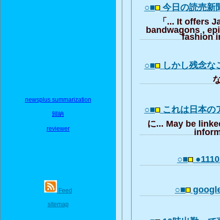
○■
今日の読売新
「... It offers 
bandwagons , ep
fashion i
○■
しかし残念な
な
newsplus summarization
○■
これは日本の
歸納
に... May be linke
reviewer
inform
○■
●11102
○■
google
Feed
sitemap