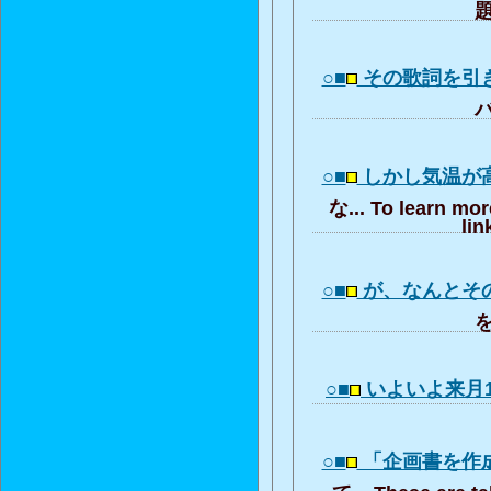
題
○■
その歌詞を引
バ
○■
しかし気温が
な... To learn mor
lin
○■
が、なんとそ
を
○■
いよいよ来月1
○■
「企画書を作
て... These are t