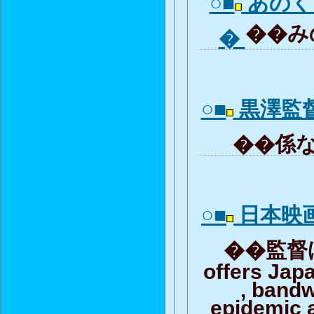
○■
あのく
��みの
�
○■
黒澤監
��係な
○■
日本映
��監督ほど
offers Jap
, band
epidemic 