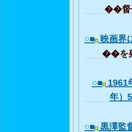
��督作
○■
映画界
��を残
○■
196
年）
○■
黒澤監