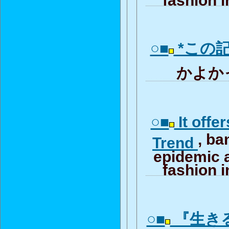
○■
*この
かよかっ
○■
It offe
, b
Trend
epidemic 
fashion i
○■
『生き