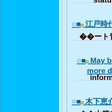
○■
江戸時
��ート青
○■
May be
more 
inform
○■
木下恵