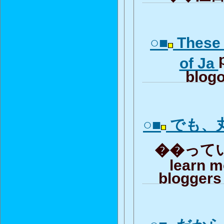
○■
These 
of Ja
blogo
○■
でも、
��っていた
learn m
bloggers 