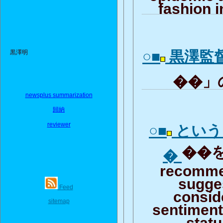
fashion i
○■
黒澤監
黒澤明
��」の
newsplus summarization
歸納
reviewer
○■
という
��を
�
recomme
sugge
Feed
consid
sitemap
sentiment 
stat