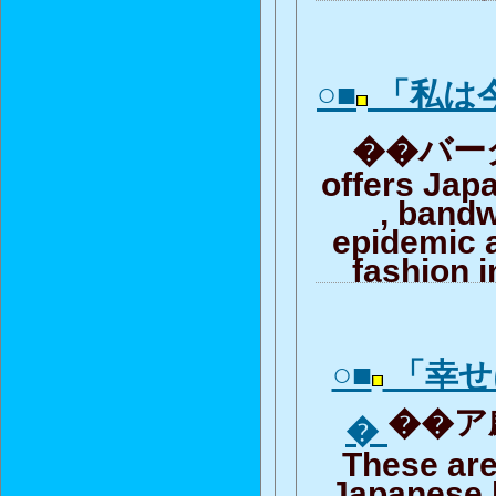
○■
「私は
��バーグの
offers Jap
, band
epidemic 
fashion i
○■
「幸せ
��ア劇
�
These are
Japanese 