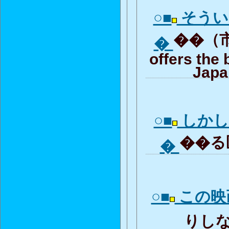
○■
そうい
��（市議
�
offers the 
Japa
○■
しかし
��る医
�
○■
この映
りしな