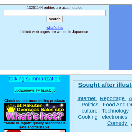
13201144 entries are accumulated
what's this
Linked web pages are written in Japanese.
talking summarization
Sought after illust
updatenews @ hr.sub.jp
Internet
Reportage
A
Check out our most selling products
Politics
Food And D
culture
Technology
Cooking
electronics
Comedy
"Made in Japan" quality brand that is
safe and trustable.