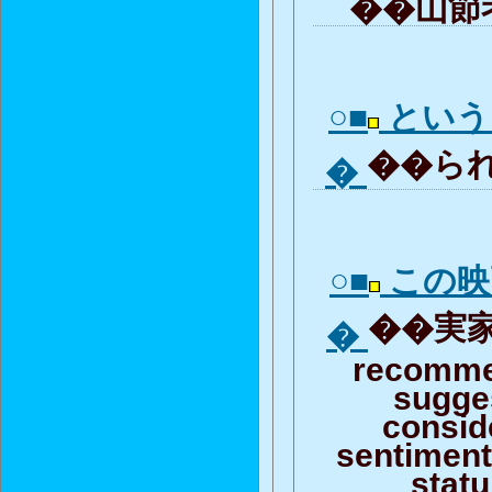
��山節考
○■
という
��られ
�
○■
この映
��実家
�
recomme
sugge
consid
sentiment 
stat