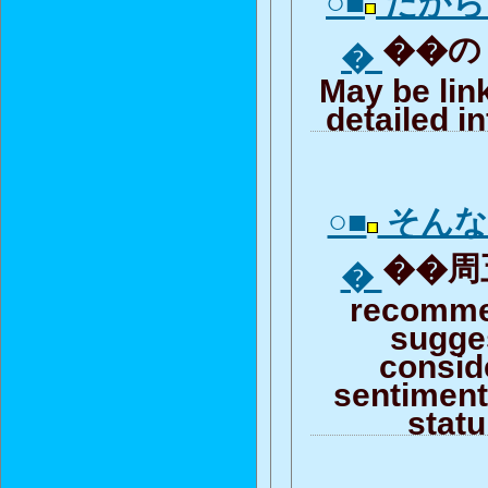
○■
だから
��の「
�
May be lin
detailed i
○■
そんな
��周五
�
recomme
sugge
consid
sentiment 
stat