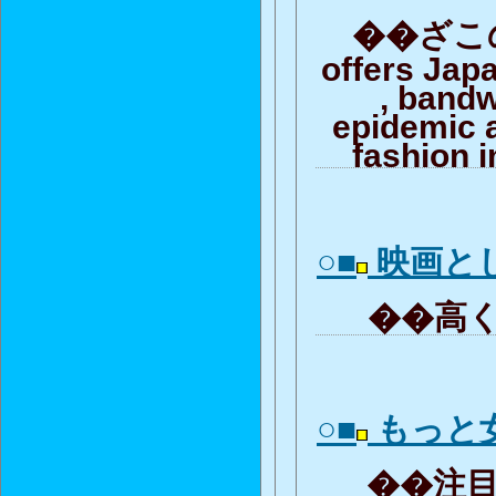
��ざこの言
offers Jap
, band
epidemic 
fashion i
○■
映画と
��高く
○■
もっと
��注目