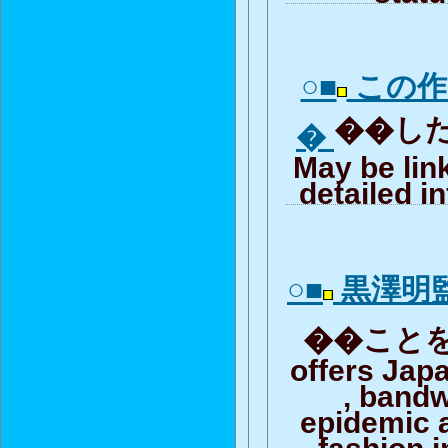
○■
この作
��した
�
May be lin
detailed i
○■
黒澤明
��ことを経
offers Jap
, band
epidemic 
fashion i