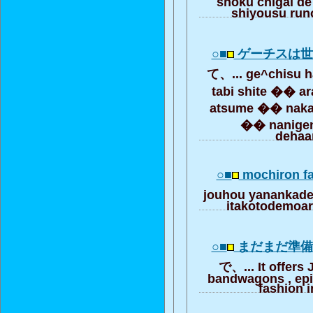
shoku chigai d
shiyousu run
○■
ゲーチスは
て、... ge^chisu h
tabi shite �� ar
atsume �� naka
�� nanigen
dehaa
○■
mochiron f
jouhou yanankade 
itakotodemoa
○■
まだまだ準
で、... It offers
bandwagons , ep
fashion i