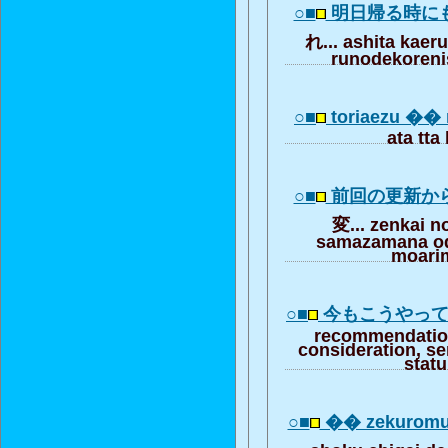
○■
明日帰る時に
れ... ashita kaer
runodekoreni
○■
toriaezu ��
ata tta
○■
前回の更新か
変... zenkai n
samazamana od
moari
○■
今もこうやっ
recommendation
consideration, se
stat
○■
�� zekurom