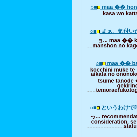
○■
maa �� hon 
kasa wo kat
○■
まぁ、気付い
ョ... maa �� ki
manshon no kag
○■
maa �� ba
kocchini muke te
aikata no onono
tsume tanode
gekirin
temoraerukoto
○■
というわけで
っ... recommendat
consideration, se
stat