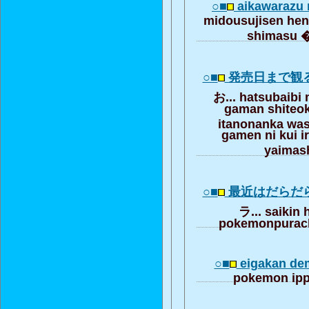
○■
aikawarazu 
midousujisen hen
shimasu 
○■
発売日まで観
お... hatsubaibi
gaman shiteo
itanonanka wa
gamen ni kui i
yaimas
○■
最近はだらだ
ラ... saikin
pokemonpurach
○■
eigakan d
pokemon ipp