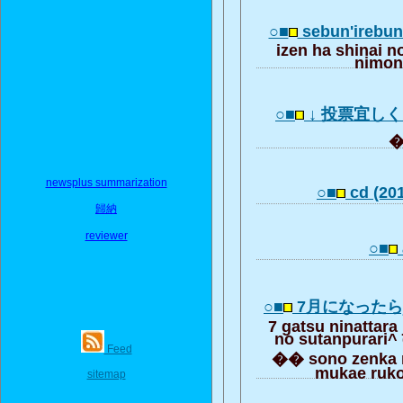
○■
sebun'irebun
izen ha shinai 
nimon
○■
↓ 投票宜し
newsplus summarization
○■
cd (201
歸納
reviewer
○■
○■
7月になったら
7 gatsu ninattara
no sutanpurari^
Feed
�� sono zenka r
mukae ruko
sitemap