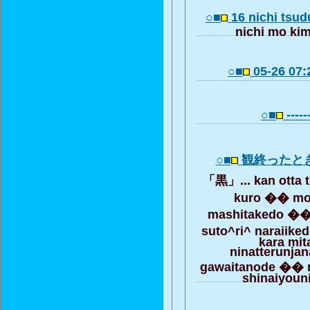
○■
16 nichi tsu
nichi mo ki
○■
05-26 07:
○■
------
○■
観終ったと
「黒」... kan otta
kuro �� mo
mashitakedo �� 
suto^ri^ naraiik
kara mit
ninatterunjan
gawaitanode �� 
shinaiyoun