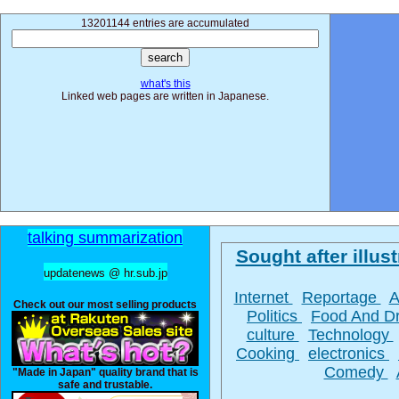
13201144 entries are accumulated
what's this
Linked web pages are written in Japanese.
talking summarization
Sought after illust
updatenews @ hr.sub.jp
Internet
Reportage
A
Check out our most selling products
Politics
Food And D
culture
Technology
Cooking
electronics
Comedy
"Made in Japan" quality brand that is
safe and trustable.