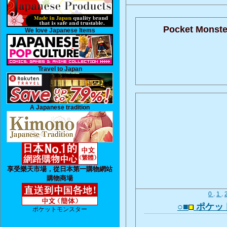
Pocket Monste
We love Japanese Items
Travel to Japan
A Japanese tradition
享受樂天市場，從日本第一購物網站
購物商場
0
.
1
.
○■
ポケッ
ポケットモンスター