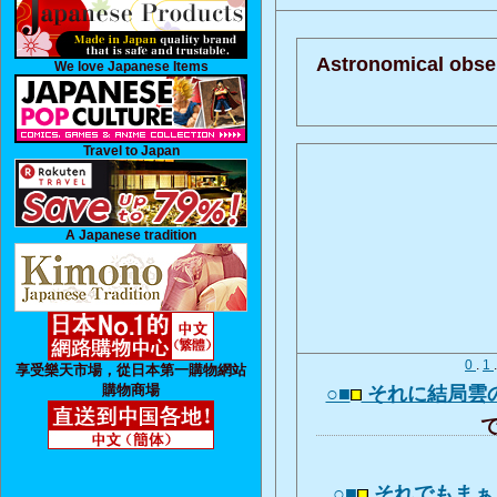
Astronomical obser
We love Japanese Items
Travel to Japan
A Japanese tradition
0
.
1
享受樂天市場，從日本第一購物網站
購物商場
○■
それに結局雲
で
○■
それでもまぁ