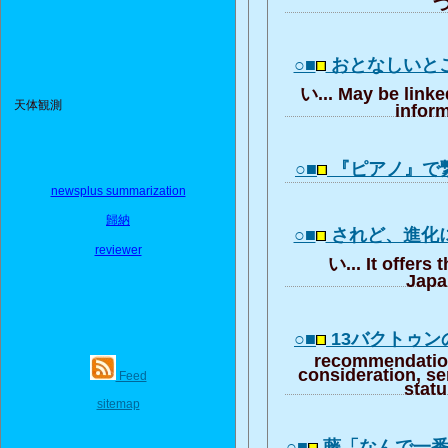
つ
○■
おとなしいと
い... May be linke
天体観測
inform
○■
『ピアノ』で
newsplus summarization
歸納
○■
されど、進化
reviewer
い... It offers 
Japa
○■
13バクトゥン
recommendation
consideration, se
Feed
stat
sitemap
○■
藤「なんで一