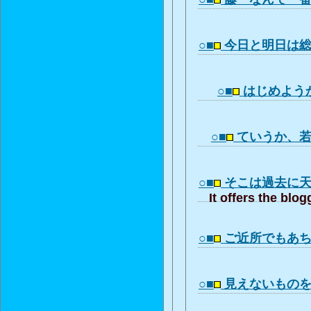
○■
今日と明日は
○■
はじめよう
○■
ていうか、
○■
そこは過去に
It offers the blo
○■
ご近所でもあ
○■
見えないもの