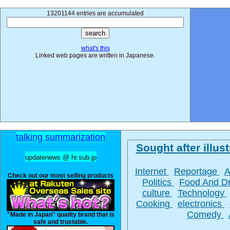
13201144 entries are accumulated
what's this
Linked web pages are written in Japanese.
talking summarization
Sought after illust
updatenews @ hr.sub.jp
Internet
Reportage
A
Check out our most selling products
Politics
Food And D
culture
Technology
Cooking
electronics
Comedy
"Made in Japan" quality brand that is
safe and trustable.