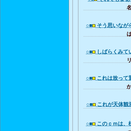
名
○■
そう思いなが
は
○■
しばらくみて
リ
○■
これは放って
か
○■
これが天体観
○■
このｃｍは、