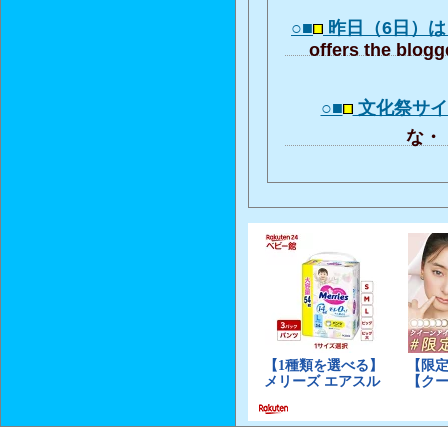
○■
昨日（6日）
offers the blogg
○■
文化祭サ
な・・