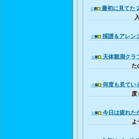
○■
最初に見てた
入
○■
採譜＆アレン
○■
天体観測クラ
たの
○■
何度も見てい
度も
○■
今日は疲れた
よー