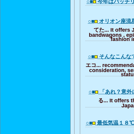
○■
今年はバッチ
○■
オリオン座流
てた... It offers
bandwagons , ep
fashion i
○■
そんなこんな
エコ... recommendat
consideration, se
stat
○■
「あれ？意外
る... It offers 
Japa
○■
最低気温１８