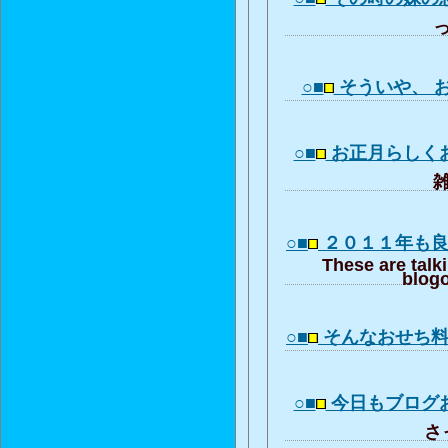
っ
○■
そういや、 
○■
お正月らしく
雑
○■
２０１１年も
These are talk
blogo
○■
そんなおせち
○■
今日もブログ
さっ