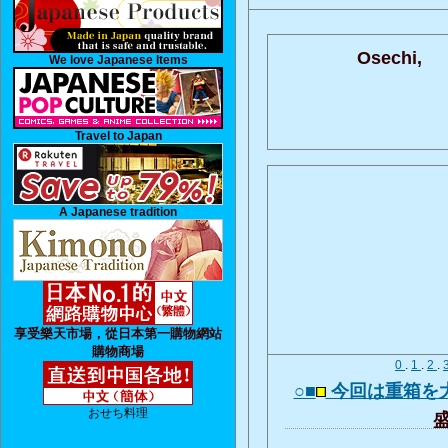
Osechi,
We love Japanese Items
Travel to Japan
A Japanese tradition
享受樂天市場，從日本第一購物網站
購物商場
0
.
1
.
2
.
○■
今回は重箱を
おせち料理
盛