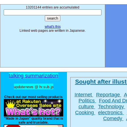
13201144 entries are accumulated
what's this
Linked web pages are written in Japanese.
talking summarization
Sought after illust
updatenews @ hr.sub.jp
Internet
Reportage
A
Check out our most selling products
Politics
Food And D
culture
Technology
Cooking
electronics
Comedy
"Made in Japan" quality brand that is
safe and trustable.