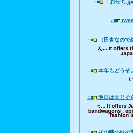
○■
「おせち.j
○■
twee
○■
（田舎なので
ん... It offers 
Japa
○■
本年もどうぞ
い
○■
明日は同じぐ
っ... It offers 
bandwagons , ep
fashion i
○■
その時の妹の