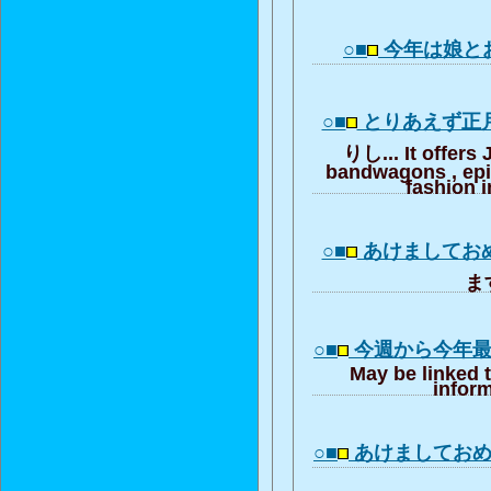
○■
今年は娘と
○■
とりあえず正
りし... It offers
bandwagons , ep
fashion i
○■
あけましてお
ます
○■
今週から今年
May be linked 
inform
○■
あけましてお