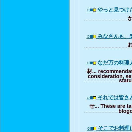
○■
やっと見つけ
か
○■
みなさんも、
お
○■
なだ万の料理
材... recommendat
consideration, se
stat
○■
それでは皆さ
せ... These are t
blogo
○■
そこでお料理