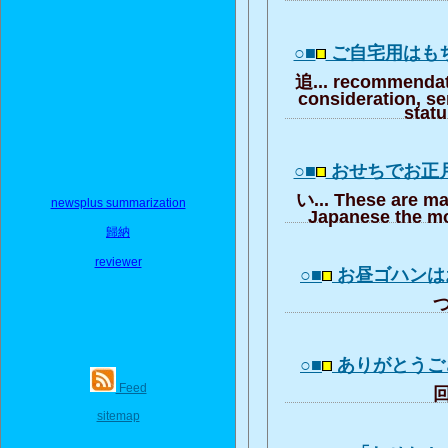
○■
ご自宅用はも
追... recommendat
consideration, se
stat
○■
おせちでお正
い... These are ma
newsplus summarization
Japanese the mo
歸納
reviewer
○■
お昼ゴハンは
つ
○■
ありがとうご
Feed
回
sitemap