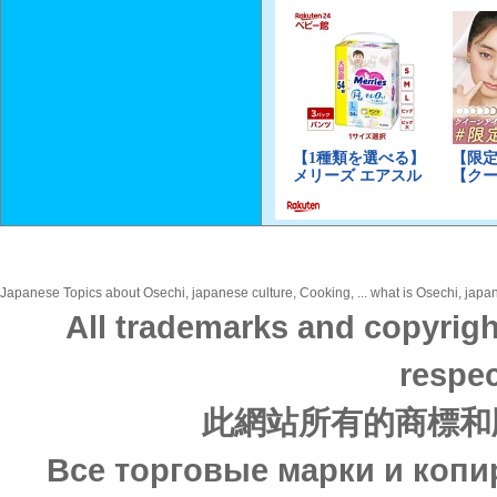
Japanese Topics about Osechi, japanese culture, Cooking, ... what is Osechi, japan
All trademarks and copyrigh
respec
此網站所有的商標和
Все торговые марки и копи