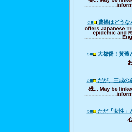
inform
○■
曹操はどうな
offers Japanese T
epidemic and R
Eng
○■
大都督！黄蓋
お
○■
だが、三成の
残... May be linke
inform
○■
ただ「女性」
心