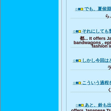
○■
でも、夏侯
ら…
○■
それにしても
都... It offers 
bandwagons , ep
fashion i
○■
しかし今回は
ラ
○■
こういう過程
く
○■
あと、鈴も
offers Japanese T