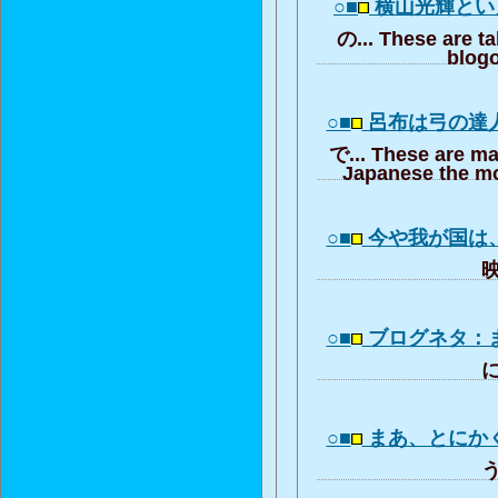
○■
横山光輝とい
の... These are t
blogo
○■
呂布は弓の達
で... These are ma
Japanese the mo
○■
今や我が国は
映
○■
ブログネタ：
に
○■
まあ、とにか
う