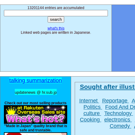
13201144 entries are accumulated
what's this
Linked web pages are written in Japanese.
talking summarization
Sought after illust
updatenews @ hr.sub.jp
Internet
Reportage
A
Check out our most selling products
Politics
Food And D
culture
Technology
Cooking
electronics
Comedy
"Made in Japan" quality brand that is
safe and trustable.