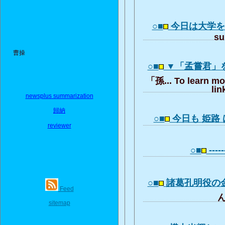
○■
今日は大学
su
曹操
○■
▼「孟嘗君」
「孫... To learn mo
lin
newsplus summarization
歸納
○■
今日も 姫路
reviewer
○■
------
○■
諸葛孔明役の
Feed
ん
sitemap