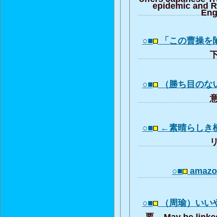
epidemic and R
Eng
○■
「この曹操を
下
○■
（勝ち目のな
意
○■
←素晴らしき
リ
○■
amazon
○■
（周瑜）いい
要... May be linke