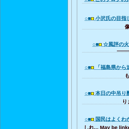
○■
小沢氏の目指
像
○■
☆風評の
―――
○■
「福島県から
も
○■
本日の中吊り
りま
○■
国民はよくわ
しれ... May be link