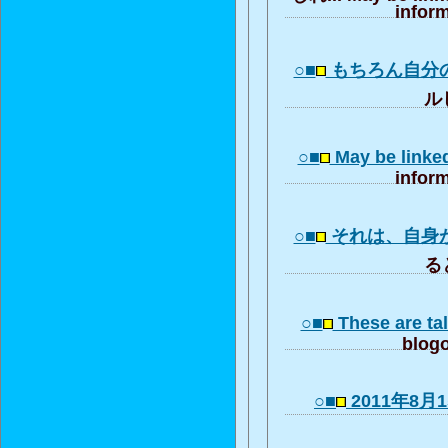
inform
○■
もちろん自分
ルし
○■
May be linke
inform
○■
それは、自身
ると
○■
These are tal
blogo
○■
2011年8月