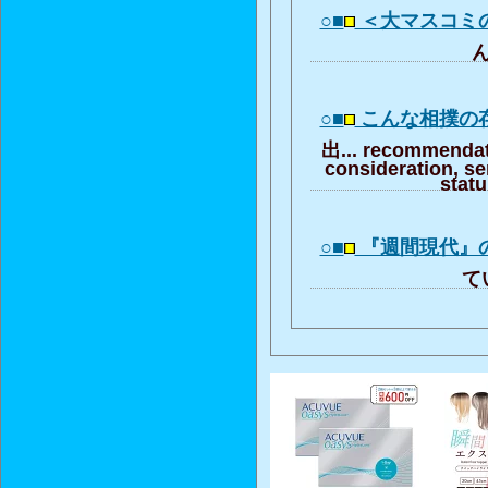
○■
＜大マスコミ
ん
○■
こんな相撲の
出... recommendat
consideration, se
stat
○■
『週間現代』
てい