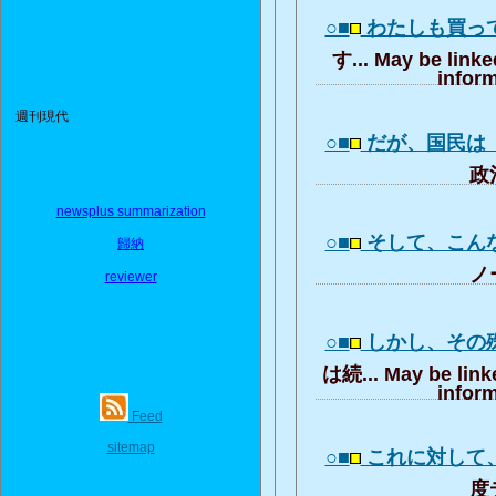
○■
わたしも買っ
す... May be linke
inform
週刊現代
○■
だが、国民は
政治
newsplus summarization
○■
そして、こん
歸納
ノー
reviewer
○■
しかし、その
は続... May be link
inform
Feed
sitemap
○■
これに対して
度デ