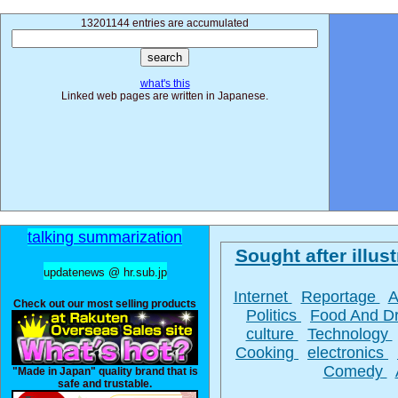
13201144 entries are accumulated
what's this
Linked web pages are written in Japanese.
talking summarization
Sought after illust
updatenews @ hr.sub.jp
Internet
Reportage
A
Check out our most selling products
Politics
Food And D
culture
Technology
Cooking
electronics
Comedy
"Made in Japan" quality brand that is
safe and trustable.