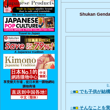
Shukan Genda
We love Japanese Items
Travel to Japan
A Japanese tradition
享受樂天市場，從日本第一購物網站
0
購物商場
○■
でも子供が結
○■
そんなことを