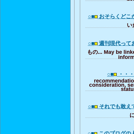
○■
おそらくどこ
いた
○■
週刊現代って
もの... May be link
inform
○■
・・・ 
recommendation
consideration, se
stat
○■
それでも敢え
に
○■
このブログの