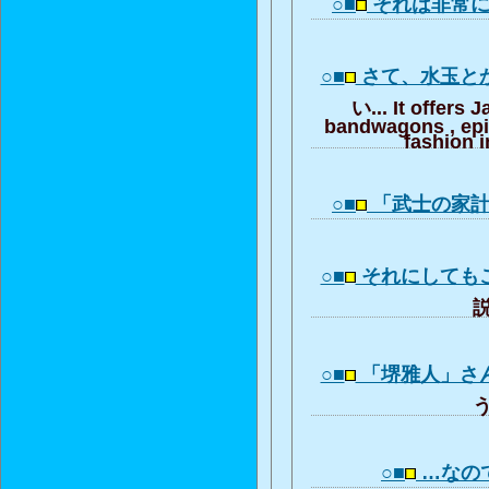
○■
それは非常
○■
さて、水玉と
い... It offers 
bandwagons , ep
fashion i
○■
「武士の家
○■
それにしても
説
○■
「堺雅人」さ
う
○■
…なの