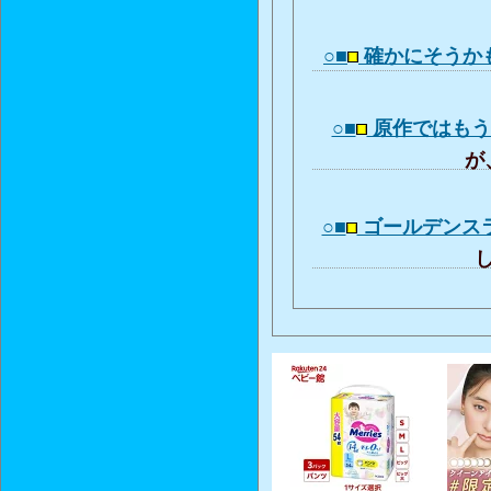
○■
確かにそうか
○■
原作ではも
が、
○■
ゴールデンス
し