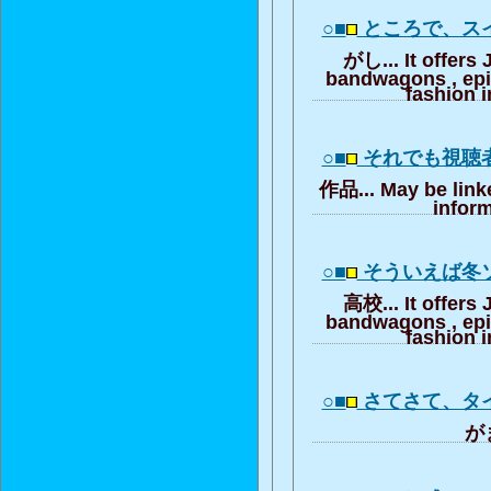
○■
ところで、ス
がし... It offers
bandwagons , ep
fashion i
○■
それでも視聴
作品... May be link
inform
○■
そういえば冬
高校... It offers
bandwagons , ep
fashion i
○■
さてさて、タ
がま