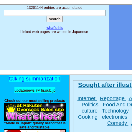
13201144 entries are accumulated
what's this
Linked web pages are written in Japanese.
talking summarization
Sought after illust
updatenews @ hr.sub.jp
Internet
Reportage
A
Check out our most selling products
Politics
Food And D
culture
Technology
Cooking
electronics
Comedy
"Made in Japan" quality brand that is
safe and trustable.