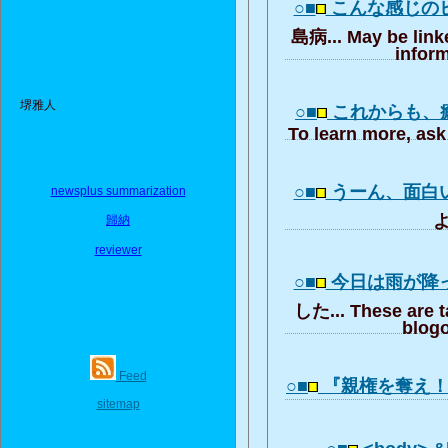
○■
こんな感じの
島病... May be link
inform
堺雅人
○■
これからも、
To learn more, ask 
○■
うーん、面白
newsplus summarization
よ
歸納
reviewer
○■
今日は雨が降
した... These are t
blogo
Feed
○■
『親権を奪え
sitemap