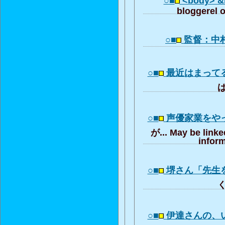
○■
<body> &l.
bloggerel 
○■
監督：中村
○■
最近はまって
ば
○■
声優家業をや
が... May be linke
inform
○■
堺さん「先生
く
○■
伊達さんの、