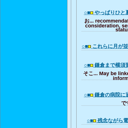
○■
やっぱりひと
お... recommendat
consideration, se
stat
○■
これらに月が
○■
鎌倉まで横須
そこ... May be link
inform
○■
鎌倉の病院に
です
○■
残念ながら