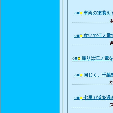
○■
車両の塗装を
ｇ
○■
次いで江ノ電
き
○■
帰りは江ノ電
○■
同じく、千葉
が
○■
七里ガ浜を過
ス