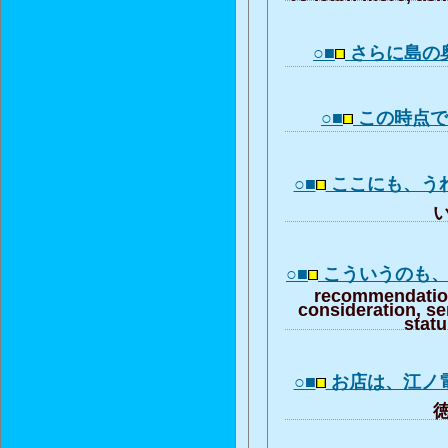
○■
さらに島の
○■
この時点で
○■
ここにも、う
い
○■
こういうのも
recommendation
consideration, se
stat
○■
お店は、江ノ
徳