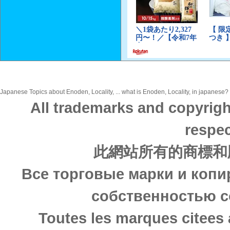
Japanese Topics about Enoden, Locality, ... what is Enoden, Locality, in japanese? 
All trademarks and copyrigh
respec
此網站所有的商標和
Все торговые марки и копи
собственностью с
Toutes les marques citees 