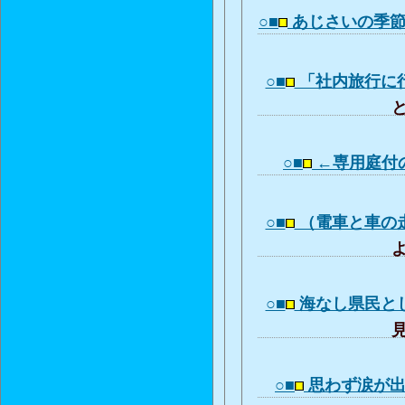
○■
あじさいの季
○■
「社内旅行に
と
○■
←専用庭付
○■
（電車と車の
よ
○■
海なし県民と
見
○■
思わず涙が