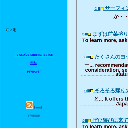
○■
サーフィ
か・・
江ノ電
○■
まずは前菜盛
To learn more, ask 
newsplus summarization
○■
たくさんのヨ
歸納
ー... recommendat
consideration, se
reviewer
stat
○■
そろそろ帰り
と... It offers 
Japa
Feed
sitemap
○■
ぜひ遊びに来
To learn more, ask 