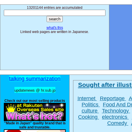
13201144 entries are accumulated
what's this
Linked web pages are written in Japanese.
talking summarization
Sought after illust
updatenews @ hr.sub.jp
Internet
Reportage
A
Check out our most selling products
Politics
Food And D
culture
Technology
Cooking
electronics
Comedy
"Made in Japan" quality brand that is
safe and trustable.