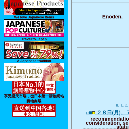
Enoden,
We love Japanese Items
Travel to Japan
A Japanese tradition
享受樂天市場，從日本第一購物網站
購物商場
0
.
1
.
2
○■
２８日(月)、
recommendation
consideration, se
stat