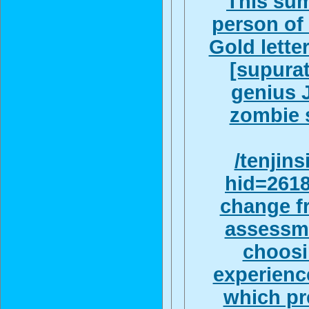
This su
person of
Gold lette
[supurat
genius J
zombie 
/tenjin
hid=2618
change fr
assessme
choosin
experience
which pr