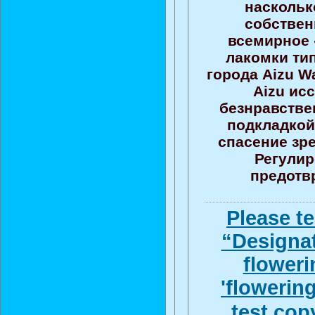
наскольк
собствен
всемирное 
лакомки ти
города Aizu 
Aizu ис
безнравстве
подкладкой
спасение зр
Регулир
предотв
Please t
“Designa
flower
'flowerin
test cop