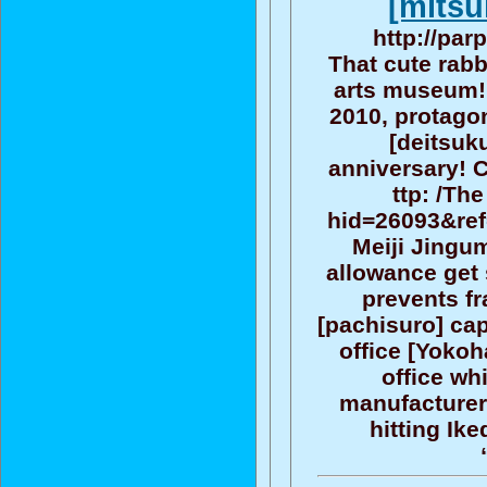
[mitsu
http://par
That cute rabb
arts museum! 
2010, protagon
[deitsuku
anniversary! 
ttp: /Th
hid=26093&ref
Meiji Jingum
allowance get 
prevents f
[pachisuro] cap
office [Yokoh
office wh
manufacturer 
hitting Ik