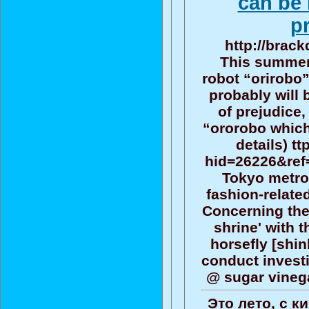
can be 
p
http://brac
This summer,
robot “orirobo
probably will 
of prejudice,
“ororobo which
details) tt
hid=26226&ref
Tokyo metro
fashion-relate
Concerning the
shrine' with 
horsefly [shin
conduct investi
@ sugar vinega
Это лето, с к