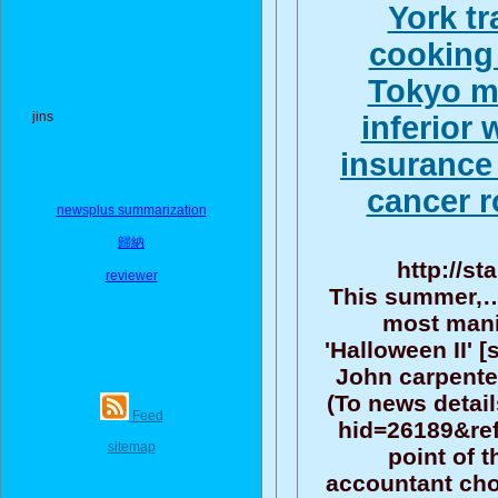
York tr
cooking 
Tokyo m
jins
inferior
insurance
cancer r
newsplus summarization
歸納
http://st
reviewer
This summer,…
most mani
'Halloween II' 
John carpente
(To news detail
Feed
hid=26189&ref
sitemap
point of 
accountant cho