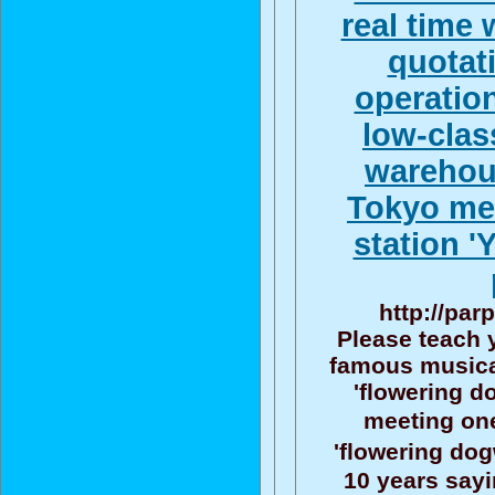
real time
quotat
operatio
low-class
warehous
Tokyo met
station '
http://par
Please teach 
famous musica
'flowering d
meeting one
'flowering dog
10 years sayi