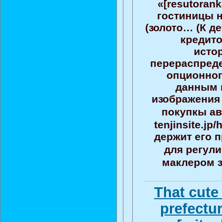
«[resutorank
гостиницы н
(золото… (К д
кредито
исто
перераспред
опционног
данным п
изображения 
покупкы а
tenjinsite.jp
держит его п
для регул
маклером за
That cute
prefectu