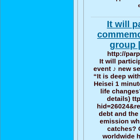
It will 
commemor
group 
http://par
It will parti
event ♪ new se
“It is deep wit
Heisei 1 minu
life changes
details) tt
hid=26024&ref
debt and the 
emission wh
catches? 
worldwide h