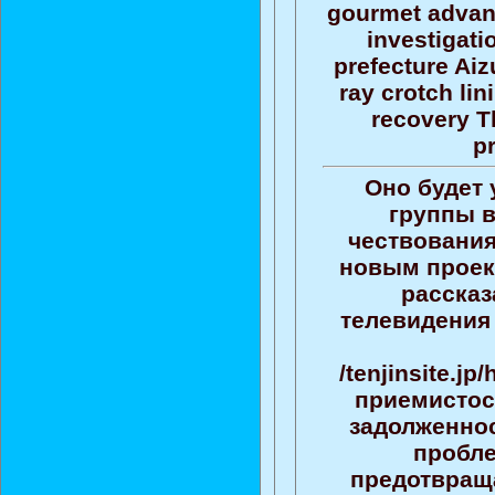
gourmet advanc
investigati
prefecture Aiz
ray crotch li
recovery T
p
Оно будет 
группы в
чествования
новым проект
рассказ
телевидения 
/tenjinsite.j
приемистос
задолженнос
пробле
предотвращ