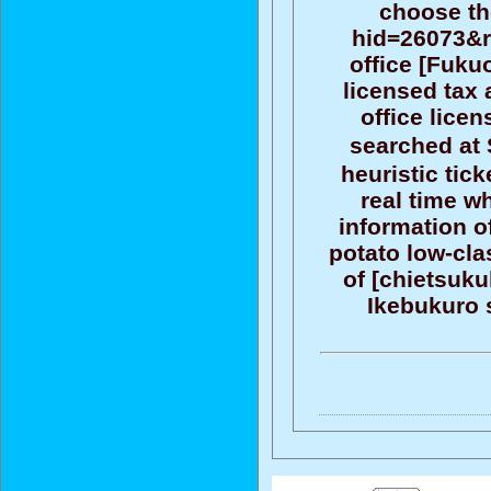
choose th
hid=26073&r
office [Fuku
licensed tax 
office lice
searched at 
heuristic tick
real time w
information o
potato low-clas
of [chietsuku
Ikebukuro s