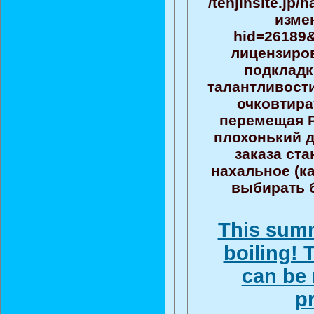
/tenjinsite.jp
изме
hid=26189&
лицензиров
подкладк
талантливост
очковтира
перемещая 
плохонький д
заказа ст
нахальное (ка
выбирать б
This summ
boiling!
can be 
p