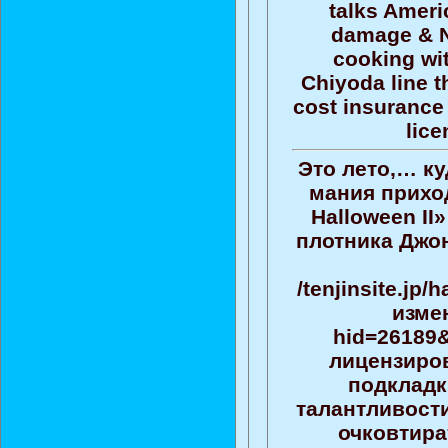
talks Ameri
damage & N
cooking wit
Chiyoda line t
cost insurance 
lic
Это лето,… к
мания прихо
Halloween II
плотника Джон
/tenjinsite.jp
изме
hid=26189&
лицензиров
подкладк
талантливост
очковтира