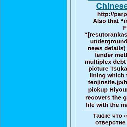
Chinese
http://par
Also that “
F
“[resutorankas
underground 
news details)
lender met
multiplex deb
picture Tsuka
lining which
tenjinsite.jp
pickup Hiyou
recovers the g
life with the 
Также что 
отверстие