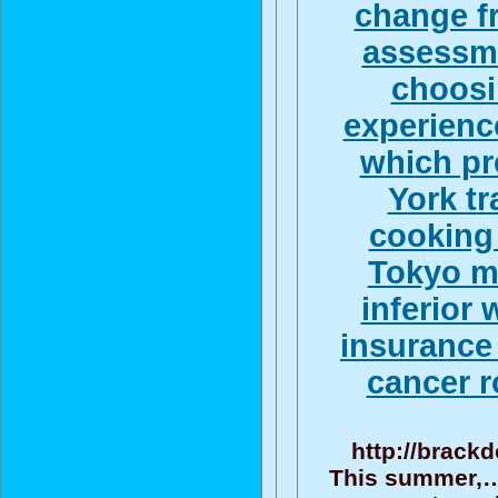
change fr
assessme
choosin
experience
which pr
York tr
cooking 
Tokyo m
inferior
insurance
cancer r
http://brack
This summer,…