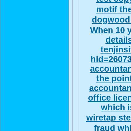
motif th
dogwood o
When 10 y
detail
tenjins
hid=26073
accountan
the poin
accountan
office lic
which i
wiretap ste
fraud whi