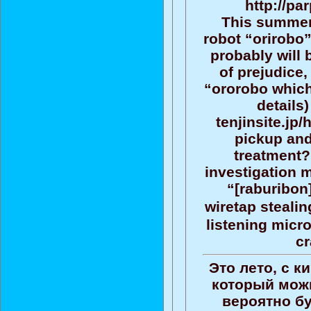
http://pa
This summer,
robot “orirobo
probably will 
of prejudice,
“ororobo which
details)
tenjinsite.jp
pickup and
treatment? 
investigation 
“[raburibon]
wiretap stealin
listening micro
cr
Это лето, с к
который мож
вероятно бу