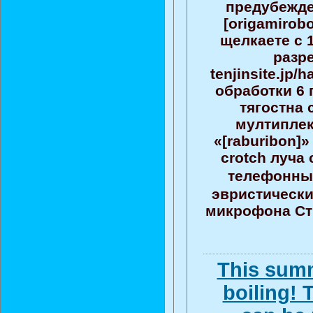
предубежде
[origamirob
щелкаете с 1
разр
tenjinsite.jp/
обработки 6
тягостна
мултиплек
«[raburibon]
crotch луча
телефонны
эвристически
микрофона Сту
This summ
boiling!