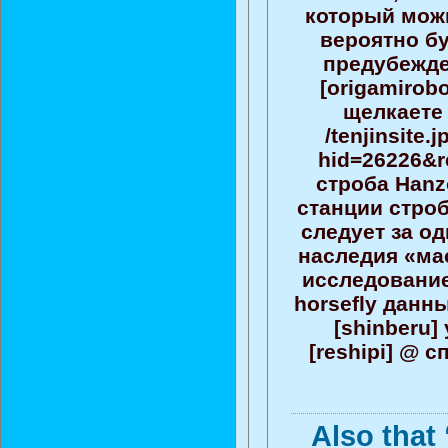
который мож
вероятно бу
предубежде
[origamirob
щелкаете 
/tenjinsite
hid=26226&r
строба Hanz
станции стро
следует за о
наследия «ма
исследовани
horsefly данн
[shinberu]
[reshipi] @ 
Also that