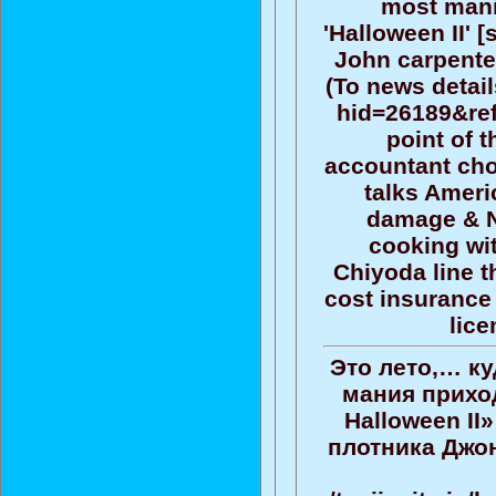
most mani
'Halloween II' 
John carpente
(To news detail
hid=26189&ref
point of 
accountant cho
talks Ameri
damage & N
cooking wit
Chiyoda line t
cost insurance 
lic
Это лето,… к
мания прихо
Halloween II
плотника Джон