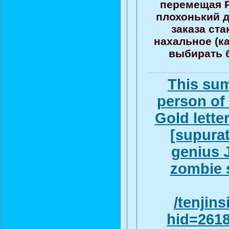
перемещая 
плохонький д
заказа ст
нахальное (ка
выбирать б
This su
person of
Gold lette
[supurat
genius J
zombie 
/tenjin
hid=2618