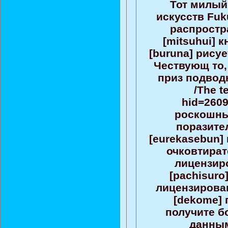
Тот милый
искусств Fuk
распростр
[mitsuhui] 
[buruna] рису
Чествующ то,
приз подвод
/The t
hid=2609
роскошны
поразите
[eurekasebun]
очковтират
лицензир
[pachisuro
лицензирован
[dekome] 
получите б
данным