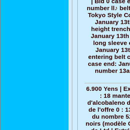
| Bid 0 case
number ll♪ bel
Tokyo Style Co
January 13t
height trench
January 13th 
long sleeve 
January 13t
entering belt c
case end: Janu
number 13ar
6.900 Yens | Ex
: 18 mante
d'alcobaleno d
de l'offre 0 : 
du nombre 52
noirs (modèle 