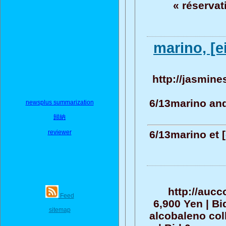
« réserva
marino, [
http://jasmine
6/13marino and
newsplus summarization
歸納
reviewer
6/13marino et [
http://aucc
Feed
6,900 Yen | Bi
sitemap
alcobaleno col