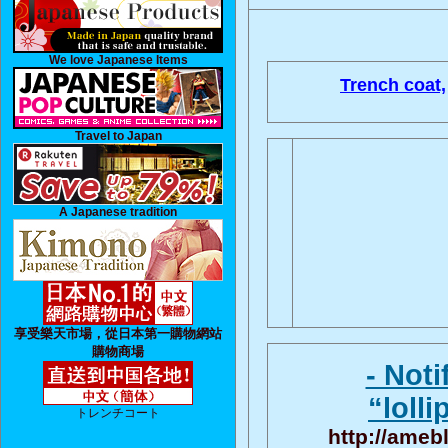
We love Japanese Items
Trench coat,
Travel to Japan
A Japanese tradition
享受樂天市場，從日本第一購物網站
購物商場
- Notif
“lolli
トレンチコート
http://ameb