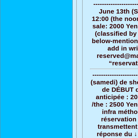
----------------
June 13th (
12:00 (the noo
sale: 2000 Yen
(classified by
below-mentione
add in wri
reserved@mar
“reservat
-----------------
(samedi) de sh
de DÉBUT de
anticipée : 2
/the : 2500 Yen
infra métho
réservation
transmettent 
réponse du ↓